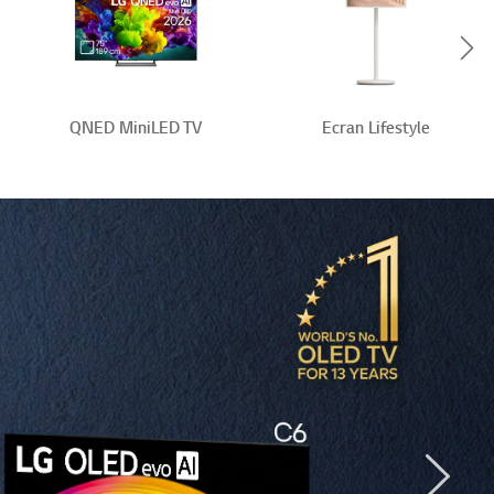
Scr
QNED MiniLED TV
Ecran Lifestyle
Next