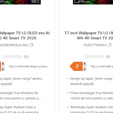
allpaper TV LG OLED evo AI
77 inch Wallpaper TV LG O
 4K Smart TV 2026
W6 4K Smart TV 2
OLED83W69LA.AEU
OLED77W69LA
(0)
(0)
Fișa cu informații despre produs
Fișa cu informații
tip tapet „9mm-range” pentru
Design tip tapet „9mm-range
 spațială
estetică spațială
ehnologie True Wireless 4K
Prima tehnologie True Wirele
in lume pentru o calitate a
165Hz din lume pentru o calit
 fără pierderi vizuale
imaginii fără pierderi vizuale
ia Hyper Radiant Color, o
Tehnologia Hyper Radiant Colo
gie OLED de nouă generație
tehnologie OLED de nouă gene