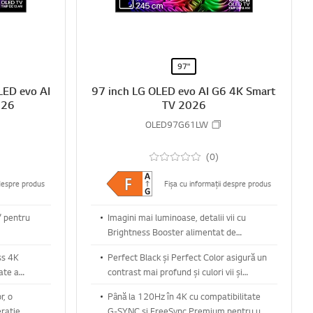
97"
LED evo AI
97 inch LG OLED evo AI G6 4K Smart
026
TV 2026
OLED97G61LW
(0)
 despre produs
Fișa cu informații despre produs
” pentru
Imagini mai luminoase, detalii vii cu
Brightness Booster alimentat de
procesorul alpha 11 AI Gen3
ss 4K
Perfect Black și Perfect Color asigură un
ate a
contrast mai profund și culori vii și
precise în orice lumină
r, o
Până la 120Hz în 4K cu compatibilitate
rație
G-SYNC și FreeSync Premium pentru un