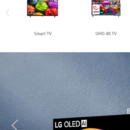
Scroll Left
Smart TV
UHD 4K TV