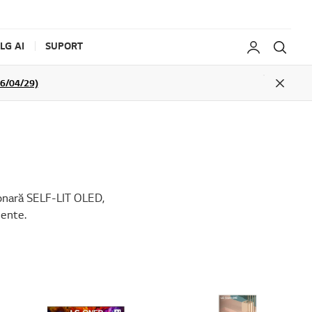
LG AI
SUPORT
My LG
Caut
026/04/29)
Close
ionară SELF-LIT OLED,
gente.