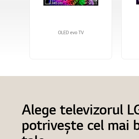
OLED evo TV
Alege televizorul L
potrivește cel mai 