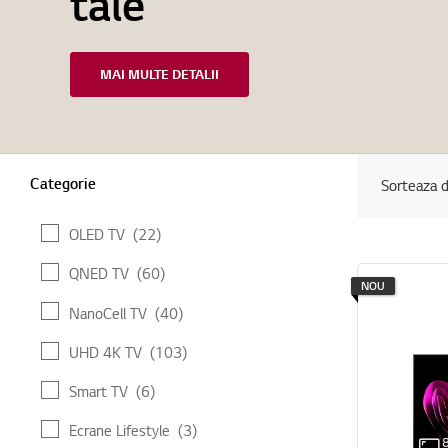
tale
MAI MULTE DETALII
Categorie
Categorie
Sorteaza 
OLED TV
(22)
QNED TV
(60)
NOU
NanoCell TV
(40)
UHD 4K TV
(103)
Smart TV
(6)
Ecrane Lifestyle
(3)