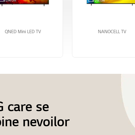
o
o
o
o
o
f
f
f
f
f
5
5
5
5
5
QNED Mini LED TV
NANOCELL TV
G care se
bine nevoilor