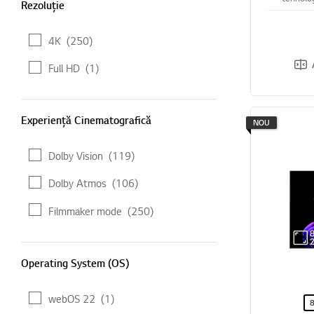
Rezoluție
pentru u
imaginii
4K
(250)
Full HD
(1)
Experiență Cinematografică
Experiență Cinematografică
NOU
Dolby Vision
(119)
Dolby Atmos
(106)
Filmmaker mode
(250)
Operating System (OS)
Operating System (OS)
webOS 22
(1)