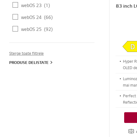
webOS 23
(1)
83 inch 
webOS 24
(66)
webOS 25
(92)
Sterge toate filtrele
Hyper Ra
PRODUSE DELISTATE
OLED de
nivel al 
Luminoz
mai mar
Gen3, pe
Perfect 
Reflect
contrast
precise 