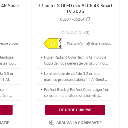
6 4K Smart
77 inch LG OLED evo AI C6 4K Smart
TV 2026
OLED77C62LA
(0)
 despre produs
Fișa cu informații despre produs
ehnologie
Hyper Radiant Color Tech, o tehnologie
u un nou
OLED de nouă generație pentru un nou
nivel al calității imaginii
a 3,9 ori
Luminozitate de vârf de 3,2 ori mai
 11 AI
mare cu procesorul alpha 11 AI Gen3,
talii vii
pentru imagini clare și detalii
 cu
Perfect Black și Perfect Color asigură un
strălucitoare.
ură un
contrast mai profund și culori vii și
ii și
precise în orice lumină
DE UNDE CUMPAR
RATIE
ADAUGA LA COMPARATIE