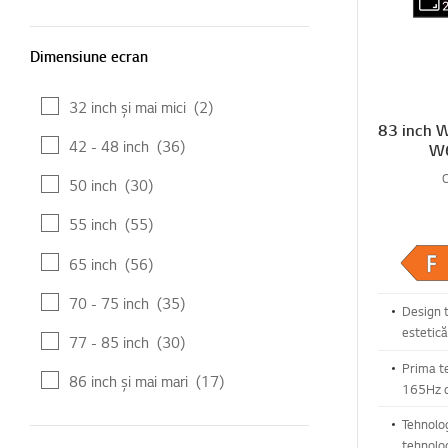
Dimensiune ecran
Dimensiune ecran
32 inch și mai mici
(2)
83 inch W
42 - 48 inch
(36)
W6
50 inch
(30)
55 inch
(55)
65 inch
(56)
70 - 75 inch
(35)
Design 
estetică
77 - 85 inch
(30)
Prima t
86 inch și mai mari
(17)
165Hz d
imaginii
Tehnolog
Rezoluție
tehnolo