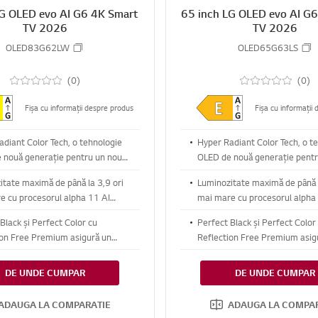
LG OLED evo AI G6 4K Smart
65 inch LG OLED evo AI G
TV 2026
TV 2026
OLED83G62LW
OLED65G63LS
(0)
(0)
Fișa cu informații despre produs
Fișa cu informații
diant Color Tech, o tehnologie
Hyper Radiant Color Tech, o t
 nouă generație pentru un nou
OLED de nouă generație pentr
calității imaginii
nivel al calității imaginii
itate maximă de până la 3,9 ori
Luminozitate maximă de până l
e cu procesorul alpha 11 AI
mai mare cu procesorul alpha
ntru highlight-uri și detalii vii
Gen3, pentru highlight-uri și de
Black și Perfect Color cu
Perfect Black și Perfect Color
ion Free Premium asigură un
Reflection Free Premium asig
 mai profund și culori vii și
contrast mai profund și culori v
în orice lumină
precise în orice lumină
DE UNDE CUMPAR
DE UNDE CUMPAR
ADAUGA LA COMPARATIE
ADAUGA LA COMPA