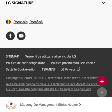
LG SIGNATURE
Romania, Română
SITEMAP
Termenii de utilizare ai serviciului LG
Politica de confidențialitate
Politica privind modulele cookie
Setările Cookie-urilor
TERMENI
LG Privacy
Copyright © 2009-2025 LG Electronics. Toate drepturile rezervate.
Aceasta este pagina oficiala LG Electronics. Daca doresti sa accesezi
Online Chat
LG Corp. sau alte companii afiliate LG, te rugam sa apesi aici
LG Jeong-Do Management Ethics Hotline