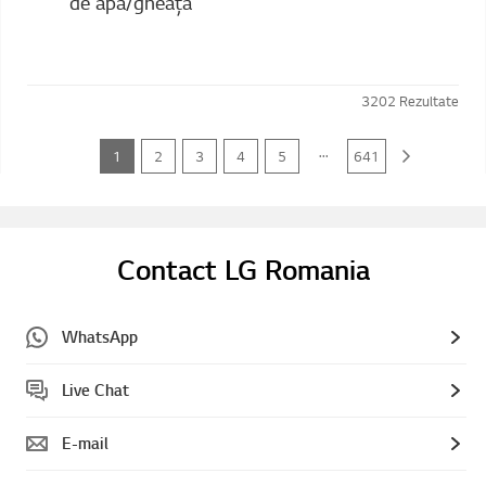
de apă/gheață
3202
Rezultate
...
1
2
3
4
5
641
Contact LG Romania
WhatsApp
Live Chat
E-mail