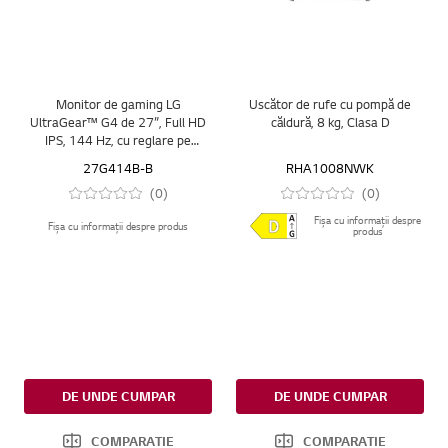
Monitor de gaming LG
Uscător de rufe cu pompă de
UltraGear™ G4 de 27”, Full HD
căldură, 8 kg, Clasa D
IPS, 144 Hz, cu reglare pe
înălțime și înclinare
27G414B-B
RHA1008NWK
(0)
(0)
Fișa cu informații despre
Fișa cu informații despre produs
produs
DE UNDE CUMPAR
DE UNDE CUMPAR
COMPARATIE
COMPARATIE