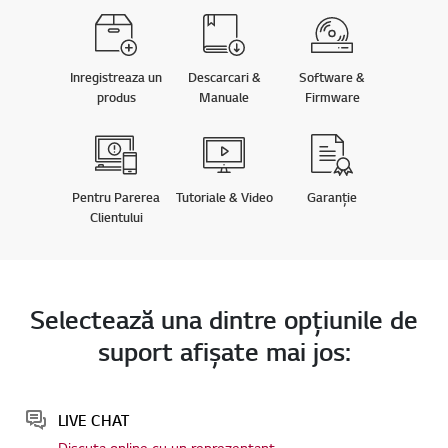
Inregistreaza un
Descarcari &
Software &
produs
Manuale
Firmware
Pentru Parerea
Tutoriale & Video
Garanție
Clientului
Selectează una dintre opţiunile de
suport afişate mai jos:
LIVE CHAT
Discuta online cu un reprezentant.