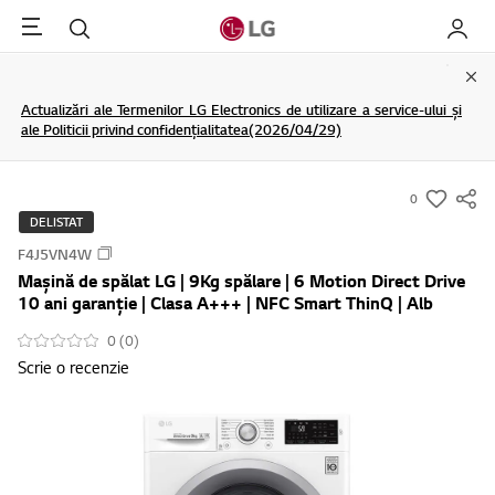
Menu
Cautare
My LG
Clo
Actualizări ale Termenilor LG Electronics de utilizare a service-ului și
ale Politicii privind confidențialitatea(2026/04/29)
0
s
DELISTAT
u
F4J5VN4W
m
Mașină de spălat LG | 9Kg spălare | 6 Motion Direct Drive
m
10 ani garanție | Clasa A+++ | NFC Smart ThinQ | Alb
a
0 (0)
r
Scrie o recenzie
y
-
w
i
s