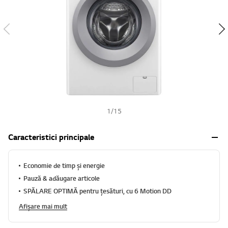
h
1
/
15
Caracteristici principale
Economie de timp și energie
Pauză & adăugare articole
SPĂLARE OPTIMĂ pentru țesături, cu 6 Motion DD
Afișare mai mult