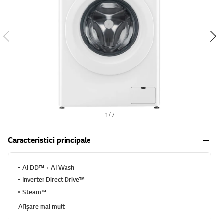
h
1
/
7
Caracteristici principale
AI DD™ + AI Wash
Inverter Direct Drive™
Steam™
Afișare mai mult