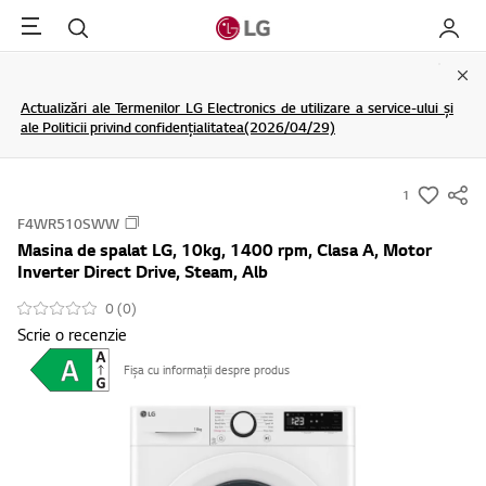
Menu
Cautare
My LG
Clo
Actualizări ale Termenilor LG Electronics de utilizare a service-ului și
ale Politicii privind confidențialitatea(2026/04/29)
1
s
F4WR510SWW
u
Masina de spalat LG, 10kg, 1400 rpm, Clasa A, Motor
m
Inverter Direct Drive, Steam, Alb
m
0 (0)
a
Scrie o recenzie
r
y
Fișa cu informații despre produs
-
w
i
s