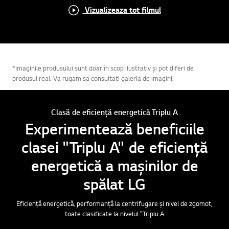
Vizualizeaza tot filmul
*Imaginile produsului sunt doar în scop ilustrativ și pot diferi de
produsul real. Va rugam sa consultati galeria de imagini.
Clasă de eficiență energetică Triplu A
Experimentează beneficiile
clasei "Triplu A" de eficiență
energetică a mașinilor de
spălat LG
Eficiență energetică, performanță la centrifugare și nivel de zgomot,
toate clasificate la nivelul "Triplu A