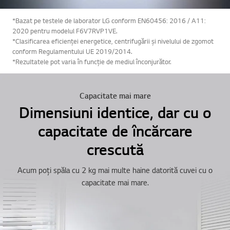
*Bazat pe testele de laborator LG conform EN60456: 2016 / A11:
2020 pentru modelul F6V7RVP1VE.
*Clasificarea eficienței energetice, centrifugării și nivelului de zgomot
conform Regulamentului UE 2019/2014.
*Rezultatele pot varia în funcție de mediul înconjurător.
Capacitate mai mare
Dimensiuni identice, dar cu o
capacitate de încărcare
crescută
Acum poți spăla cu 2 kg mai multe haine datorită cuvei cu o
capacitate mai mare.