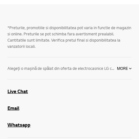
*Preturile, promotiile si disponibilitatea pot varia in functie de magazin
si online. Preturile se pot schimba fara avertisment prealabil.
Cantitatile sunt limitate. Verifica pretul final si disponibilitatea la
vanzatorii locali.
Alegeţi o maşină de spălat din oferta de electrocasnice LG cu cele mai noi tehnologii inovatoare, cum ar fi: Tehnologia Direct Drive: Eliminând curelele de transmisie şi fuliile, sistemul invertor Direct Drive de la LG măreşte eficienţa motorului. Astfel nu se obţin doar economii de energie, ci şi o fiabilitate sporită a maşinii de spălat rufe. Defecţiunile vor fi mai rare şi în acelaşi timp nivelul de zgomot va fi mai redus. Toate maşinile de spălat haine au garanţie standard de 10 ani pentru motor. TrueSteam: Maşinile de spălat revoluţionare de la LG cu tehnologie TrueSteam spun adio cutelor, părului căzut de pe animalele de casă, acarienilor şi altor particule alergenice, care sunt eliminate în proporţie de 99,8%. Mai mult, generatorul de abur unic de la LG penetrează ţesăturile, pentru performanţe mai bune de curăţare. 6 Motion: Aveţi şase mişcări şi o singură performanţă uimitoare a maşinii de spălat. Cu ajutorul tehnologiei unice inspirate din mişcările de spălare manuală, maşinile de spălat cu tehnologia 6 Motion pot efectua mişcări multiple ale tamburului sau combinaţii de mişcări, în funcţie de programul de spălare selectate, asigurându-vă de fiecare dată rezultate excelente. Maşinile de spălat LG sunt proiectate la acelaşi nivel tehnologic de vârf prin care se disting toate electrocasnicele noastre. Cu aspect elegant şi performanţe fără egal, veţi vedea că maşinile de spălat şi mașinile cu uscătoare rotative de la LG arată uimitor când sunt oprite, iar când pornesc, de-a dreptul taie respiraţia.
MORE
Live Chat
Email
Whatsapp