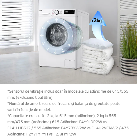
*Senzorul de vibrație inclus doar în modelele cu adâncime de 615/565
mm. (excluzând tipul Slim)
*Numărul de amortizoare de frecare și balanța de greutate poate
varia în funcție de model.
*Capacitate crescută - 3 kg la 615 mm (adâncime), 2 kg la 565
mm/475 mm (adâncime) 615 Adâncime: F4Y9LDP2W vs
F14U1JBSK2 / 565 Adâncime: F4Y7RYW2W vs FH4U2VCNW2 / 475
Adâncime: F2Y7FYPYH vs F2J8HYP2W