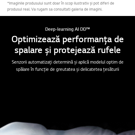
*Imaginile produsului sunt doar în scop ilustrativ și pot diferi de
produsul real. Va rugam sa consultati galeria de imagini.
Deep-learning AI DD™
Optimizează performanța de
spalare și protejează rufele
Senzorii automatizați determină și aplică modelul optim de
spălare în funcție de greutatea și delicatetea țesăturii