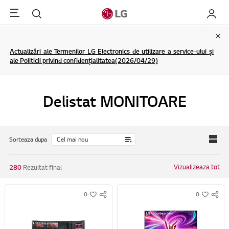
Menu
Cautare
My LG
Clo
Actualizări ale Termenilor LG Electronics de utilizare a service-ului și
ale Politicii privind confidențialitatea(2026/04/29)
Delistat MONITOARE
Sorteaza dupa
Vizualizeaza tot
280
Rezultat final
0
0
S
S
w
w
N
N
i
i
S
S
s
s