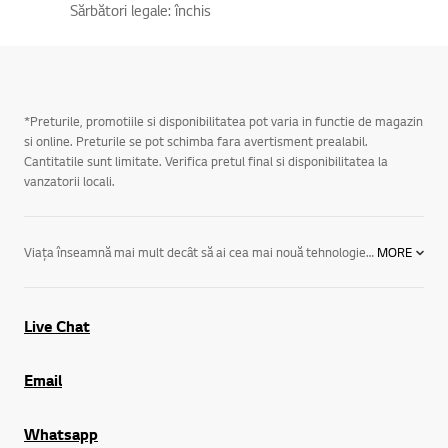
Sărbători legale: închis
*Preturile, promotiile si disponibilitatea pot varia in functie de magazin
si online. Preturile se pot schimba fara avertisment prealabil.
Cantitatile sunt limitate. Verifica pretul final si disponibilitatea la
vanzatorii locali.
Viaţa înseamnă mai mult decât să ai cea mai nouă tehnologie. Înseamnă experienţele create de tehnologie. De la
MORE
Live Chat
Email
Whatsapp