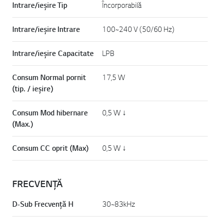
Intrare/ieșire Tip
Încorporabilă
Intrare/ieșire Intrare
100~240 V (50/60 Hz)
Intrare/ieșire Capacitate
LPB
Consum Normal pornit
17,5 W
(tip. / ieșire)
Consum Mod hibernare
0,5 W ↓
(Max.)
Consum CC oprit (Max)
0,5 W ↓
FRECVENȚĂ
D-Sub Frecvență H
30~83kHz