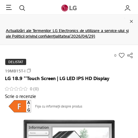
Menu
Cautare
My LG
Clo
Actualizări ale Termenilor LG Electronics de utilizare a service-ului și
ale Politicii privind confidențialitatea(2026/04/29)
0
s
DELISTAT
u
19MB15T-I
m
LG 18.9 ''Touch Screen | LG LED IPS HD Display
m
a
0 (0)
Scrie o recenzie
r
y
Fișa cu informații despre produs
-
w
i
s