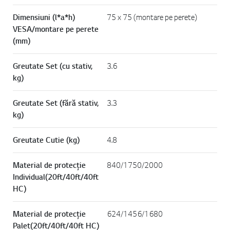
Dimensiuni (l*a*h)
75 x 75 (montare pe perete)
VESA/montare pe perete
(mm)
Greutate Set (cu stativ,
3.6
kg)
Greutate Set (fără stativ,
3.3
kg)
Greutate Cutie (kg)
4.8
Material de protecție
840/1750/2000
Individual(20ft/40ft/40ft
HC)
Material de protecție
624/1456/1680
Palet(20ft/40ft/40ft HC)