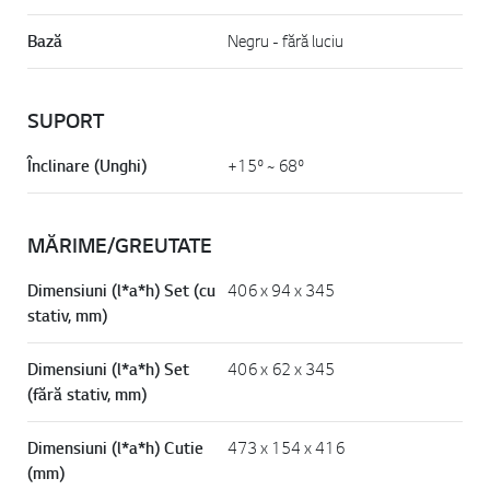
Bază
Negru - fără luciu
SUPORT
Înclinare (Unghi)
+15º ~ 68º
MĂRIME/GREUTATE
Dimensiuni (l*a*h) Set (cu
406 x 94 x 345
stativ, mm)
Dimensiuni (l*a*h) Set
406 x 62 x 345
(fără stativ, mm)
Dimensiuni (l*a*h) Cutie
473 x 154 x 416
(mm)