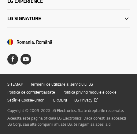
LG EXPERIENCE
LG SIGNATURE
Romania, Română
SITEMAP
Termenii de utilizare ai serviciului LG
Politica de confidențialitate
Politica privind modulele cookie
Setările Cookie-urilor
TERMENI
LG Privacy
Copyright © 2009-2025 LG Electronics. Toate drepturile rezervate.
Online Chat
Aceasta este pagina oficiala LG Electronics. Daca doresti sa accesezi
LG Corp. sau alte companii afiliate LG, te rugam sa apesi aici