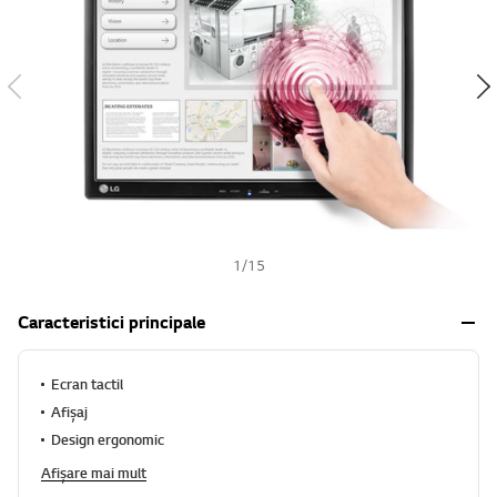
h
1
/
15
Caracteristici principale
Ecran tactil
Afișaj
Design ergonomic
Afișare mai mult