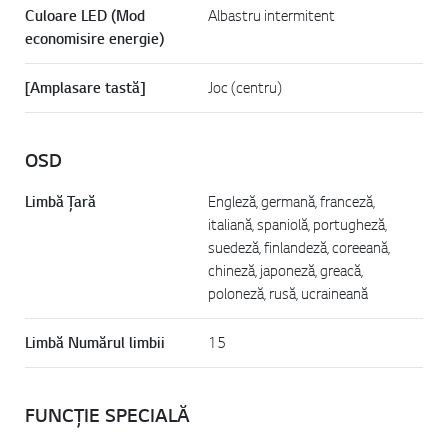
Culoare LED (Mod
Albastru intermitent
economisire energie)
[Amplasare tastă]
Joc (centru)
OSD
Limbă Țară
Engleză, germană, franceză,
italiană, spaniolă, portugheză,
suedeză, finlandeză, coreeană,
chineză, japoneză, greacă,
poloneză, rusă, ucraineană
Limbă Numărul limbii
15
FUNCȚIE SPECIALĂ