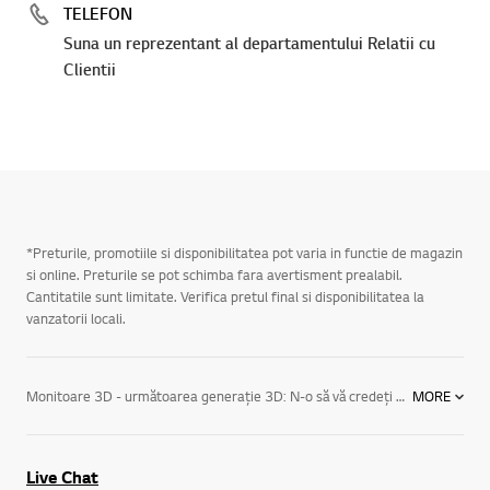
TELEFON
Suna un reprezentant al departamentului Relatii cu
Clientii
*Preturile, promotiile si disponibilitatea pot varia in functie de magazin
si online. Preturile se pot schimba fara avertisment prealabil.
Cantitatile sunt limitate. Verifica pretul final si disponibilitatea la
vanzatorii locali.
Monitoare 3D - următoarea generaţie 3D: N-o să vă credeţi ochilor nici după ce le vedeţi. Trăiţi experienţa unei noi dimensiuni a divertismentului 3D cu cele mai noi monitoare 3D pentru computere de la LG. Bucuraţi-vă de conţinutul 2D convertit la 3D chiar la dv. acasă.Monitoare LED: Pregătiţi-vă să fiţi uluit. Monitoarele LED de la LG oferă un control mai bun al luminozităţii, un contrast mai ridicat, claritate sporită şi mai multe detalii ale culorilor, precum şi un consum de energie mai eficient.Monitoare LCD: Obţineţi calitate realistă a imaginilor, tehnologie pentru economia de energie, certificare, precum şi modele şi caracteristici uluitoare ale monitoarelor.Monitoare TV: Componentele centrale cele mai moderne pentru divertisment, aceste ecrane de la LG pot fi atât monitoare pentru computer cât şi televizoare, oferind o experienţă multimedia completă pentru lucru sau pentru timpul liber, cu rezoluţia extraordinară full HD la 1080P disponibilă acum şi la afişajele pentru computer.Cu ajutorul unui monitor calculator de la LG veţi descoperi o tehnologie de vârf pentru afişaj şi modele compacte, de la monitoarele 3D, noul standard de excelenţă în materie de imagini tridimensionale şi până la uimitoarele monitoare LCD şi LED, cu afişaj şi caracteristici de cel mai înalt nivel. Veţi avea o nouă perspectivă asupra vieţii cu ajutorul monitoarelor şi al altor produse IT de la LG.
MORE
Live Chat