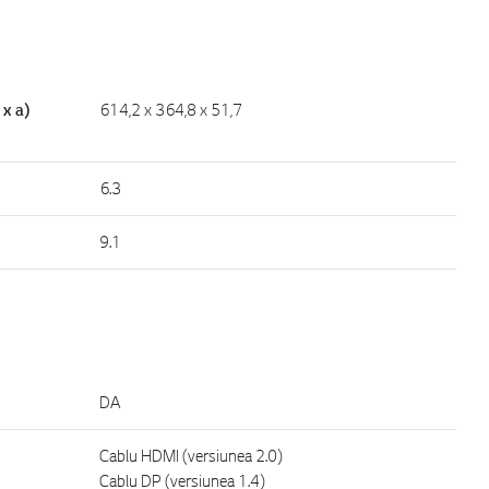
 x a)
614,2 x 364,8 x 51,7
6.3
9.1
DA
Cablu HDMI (versiunea 2.0)
Cablu DP (versiunea 1.4)