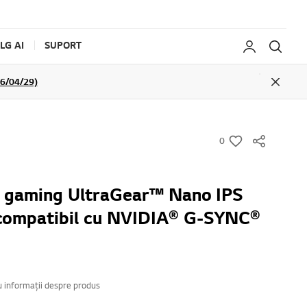
LG AI
SUPORT
My LG
Caut
026/04/29)
Close
0
w
i
s
 gaming UltraGear™ Nano IPS
h
 compatibil cu NVIDIA® G-SYNC®
u informații despre produs