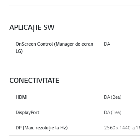
APLICAȚIE SW
OnScreen Control (Manager de ecran
DA
LG)
CONECTIVITATE
HDMI
DA (2ea)
DisplayPort
DA (1ea)
DP (Max. rezoluție la Hz)
2560 x 1440 la 1