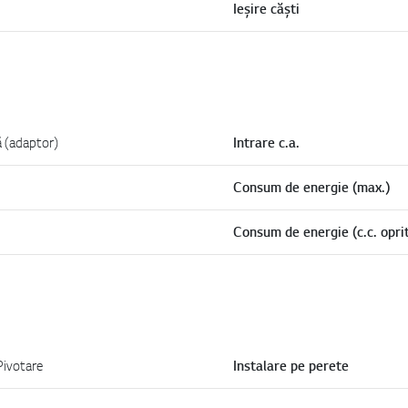
Ieșire căști
ă (adaptor)
Intrare c.a.
Consum de energie (max.)
Consum de energie (c.c. opri
Pivotare
Instalare pe perete