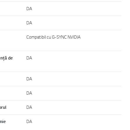
DA
DA
Compatibil cu G-SYNC NVIDIA
ență de
DA
DA
DA
orul
DA
mie
DA