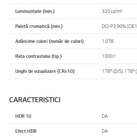
Luminozitate (min.)
320 cd/m²
Paletă cromatică (min.)
DCI-P3 90% (CIE
Adâncime culori (număr de culori)
1.07B
Rata contrastului (tip.)
1000:1
Unghi de vizualizare (CR≥10)
178º (D/S), 178º (
CARACTERISTICI
HDR 10
DA
Efect HDR
DA