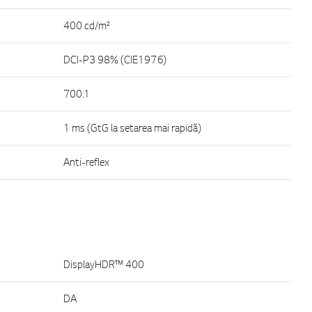
400 cd/m²
DCI-P3 98% (CIE1976)
700:1
1 ms (GtG la setarea mai rapidă)
Anti-reflex
DisplayHDR™ 400
DA