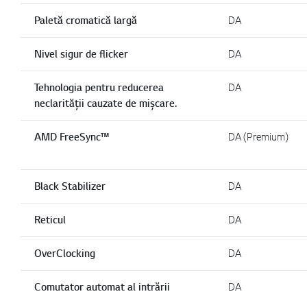
Paletă cromatică largă
DA
Nivel sigur de flicker
DA
Tehnologia pentru reducerea
DA
neclarității cauzate de mișcare.
AMD FreeSync™
DA (Premium)
Black Stabilizer
DA
Reticul
DA
OverClocking
DA
Comutator automat al intrării
DA