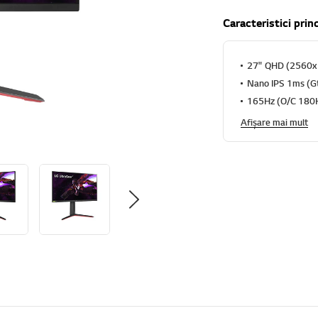
Caracteristici prin
27" QHD (2560
Nano IPS 1ms (G
165Hz (O/C 180
Afișare mai mult