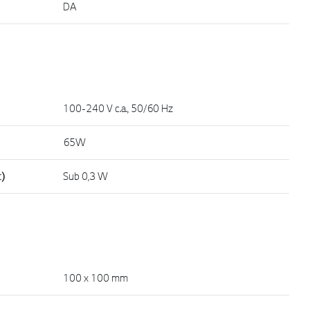
DA
100-240 V c.a., 50/60 Hz
65W
t)
Sub 0,3 W
100 x 100 mm