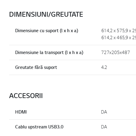
DIMENSIUNI/GREUTATE
Dimensiune cu suport (l x h x a)
614,2 x 575,9 x 
614,2 x 465,9 x 2
Dimensiune la transport (l x h x a)
727x205x487
Greutate fără suport
4.2
ACCESORII
HDMI
DA
Cablu upstream USB3.0
DA