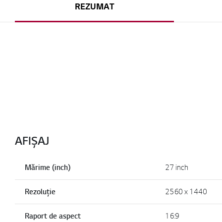
REZUMAT
AFIȘAJ
Mărime (inch)
27 inch
Rezoluție
2560 x 1440
Raport de aspect
16:9