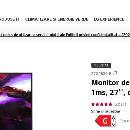
RODUSE IT
CLIMATIZARE SI ENERGIE VERDE
LG EXPERIENCE
tronics de utilizare a service-ului și ale Politicii privind confidențialitatea(2
DELISTAT
27GP850-B
Monitor de
1ms, 27'',
5.0 (1)
Scrie o recenzie
Fișa c