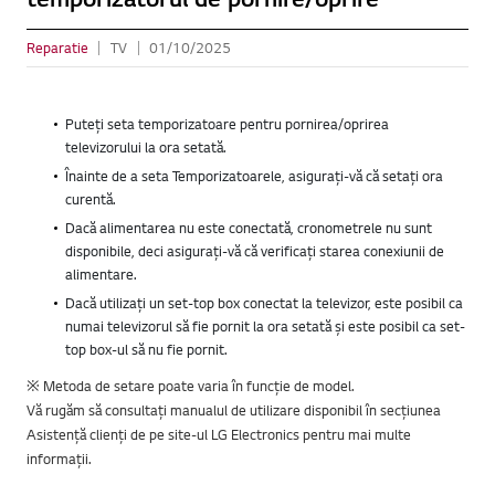
Reparatie
TV
01/10/2025
Puteți seta temporizatoare pentru pornirea/oprirea
televizorului la ora setată.
Înainte de a seta Temporizatoarele, asigurați-vă că setați ora
curentă.
Dacă alimentarea nu este conectată, cronometrele nu sunt
disponibile, deci asigurați-vă că verificați starea conexiunii de
alimentare.
Dacă utilizați un set-top box conectat la televizor, este posibil ca
numai televizorul să fie pornit la ora setată și este posibil ca set-
top box-ul să nu fie pornit.
※ Metoda de setare poate varia în funcție de model.
Vă rugăm să consultați manualul de utilizare disponibil în secțiunea
Asistență clienți de pe site-ul LG Electronics pentru mai multe
informații.