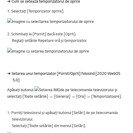
➔ Cum se setează temporizatorul de oprire
1. Selectați [Temporizator oprire].
2. Schimbați la [Pornit] dacă este [Oprit].
Reglați setările Repetare oră și temporizator.
➔ Setarea unui temporizator [Pornit/Oprit] folosind [2020 WebOS
5.0]
Apăsați butonul
de pe telecomanda televizorului și
selectați [Toate setările] → [General] → [Ora] → [Temporizatoare].
1. Porniți televizorul și apăsați butonul [Setări] de pe telecomanda
televizorului.
Selectați [Toate setările] din meniul [Setări].