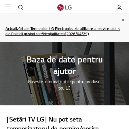
Menu
Cautare
My LG
Clo
Actualizări ale Termenilor LG Electronics de utilizare a service-ului și
ale Politicii privind confidențialitatea(2026/04/29)
Baza de date pentru
ajutor
Gaseste informatii utile pentru produsul
tau LG
[Setări TV LG] Nu pot seta
temporizatorul de pornire/oprire