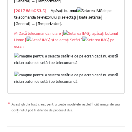
[General] → [Temporizator].
[2017 WebOS3.5]
Apăsați butonul
de pe
telecomanda televizorului și selectați [Toate setările] →
[General] → [Temporizator].
※ Dacă telecomanda nu are [
], apăsați butonul
Home [
] și selectați Setări [
] pe
ecran.
Acest ghid a fost creat pentru toate modelele, astfel încât imaginile sau
conținutul pot fi diferite de produsul dvs.