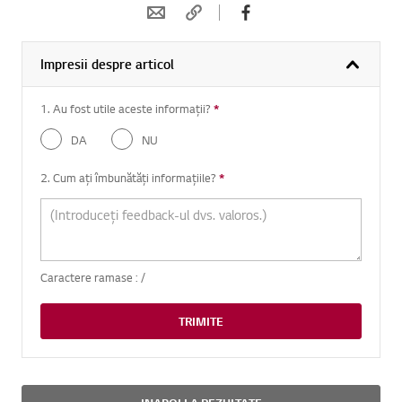
Impresii despre articol
1. Au fost utile aceste informații?
*
Intrebare obligatorie
DA
NU
2. Cum ați îmbunătăți informațiile?
*
Intrebare obligatorie
Caractere ramase :
/
TRIMITE