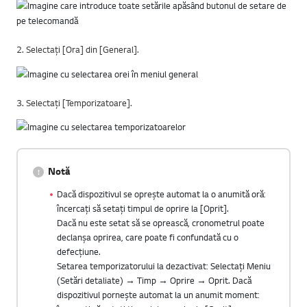
2. Selectați [Ora] din [General].
3. Selectați [Temporizatoare].
Notă
Dacă dispozitivul se oprește automat la o anumită oră:
încercați să setați timpul de oprire la [Oprit].
Dacă nu este setat să se oprească, cronometrul poate
declanșa oprirea, care poate fi confundată cu o
defecțiune.
Setarea temporizatorului la dezactivat: Selectați Meniu
(Setări detaliate) → Timp → Oprire → Oprit. Dacă
dispozitivul pornește automat la un anumit moment: