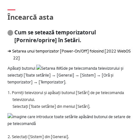
Încearcă asta
Cum se setează temporizatorul
[Pornire/oprire] în Setări.
➔ Setarea unui temporizator [Power-On/Off] folosind [2022 WebOS
22]
Apăsați butonul
de pe telecomanda televizorului și
selectați [Toate setările] → [General] → [Sistem] → [Oră și
temporizator] → [Temporizator].
1. Porniți televizorul și apăsați butonul [Setări] de pe telecomanda
televizorului.
Selectați [Toate setările] din meniul [Setări].
2. Selectați [Sistem] din [General].