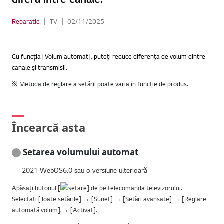
Reparatie
TV
02/11/2025
Cu funcția [Volum automat], puteți reduce diferența de volum dintre
canale și transmisii.
※ Metoda de reglare a setării poate varia în funcție de produs.
Încearcă asta
Setarea volumului automat
2021 WebOS6.0 sau o versiune ulterioară
Apăsați butonul [
] de pe telecomanda televizorului.
Selectați [Toate setările] → [Sunet] → [Setări avansate] → [Reglare
automată volum].→ [Activat].