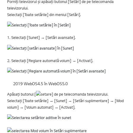
Porniți televizorul și apăsați butonul [Setări] de pe telecomanda
televizorului.
Selectați [Toate setările] din meniul [Setări].
1. Selectați [Sunet] → [Setări avansate].
2. Selectați [Reglare automată volum] → [Activat].
2019 WebOS4.5 în WebOS5.0
Apăsați butonul [
] de pe telecomanda televizorului.
Selectați [Toate setările] → [Sunet] → [Setări suplimentare] → [Mod
volum] → [Volum automat] → [Activat].