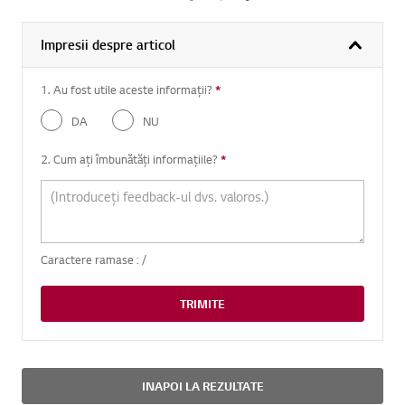
Impresii despre articol
1. Au fost utile aceste informații?
*
Intrebare obligatorie
DA
NU
2. Cum ați îmbunătăți informațiile?
*
Intrebare obligatorie
Caractere ramase :
/
TRIMITE
INAPOI LA REZULTATE