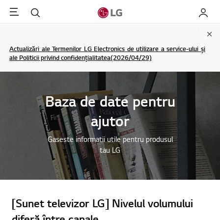
Menu
Cautare
My LG
Clo
Actualizări ale Termenilor LG Electronics de utilizare a service-ului și
ale Politicii privind confidențialitatea(2026/04/29)
Baza de date pentru
ajutor
Gaseste informatii utile pentru produsul
tau LG
[Sunet televizor LG] Nivelul volumului
diferă între canale.