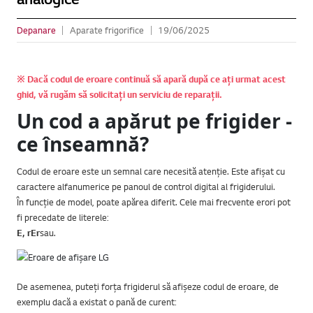
Depanare
Aparate frigorifice
19/06/2025
※ Dacă codul de eroare continuă să apară după ce ați urmat acest
ghid, vă rugăm să solicitați un serviciu de reparații.
Un cod a apărut pe frigider -
ce înseamnă?
Codul de eroare este un semnal care necesită atenție. Este afișat cu
caractere alfanumerice pe panoul de control digital al frigiderului.
În funcție de model, poate apărea diferit. Cele mai frecvente erori pot
fi precedate de literele:
E, rEr
sau.
De asemenea, puteți forța frigiderul să afișeze codul de eroare, de
exemplu dacă a existat o pană de curent: