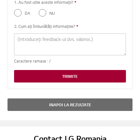
1. Au fost utile aceste informații?
*
Intrebare obligatorie
DA
NU
2. Cum ați îmbunătăți informațiile?
*
Intrebare obligatorie
Caractere ramase :
/
TRIMITE
INAPOI LA REZULTATE
Contact LG Romania