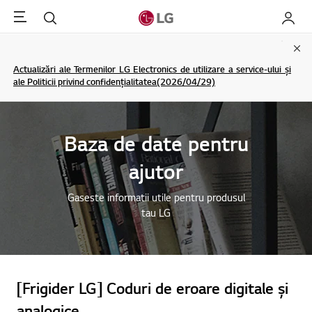
Menu
Cautare
My LG
Clo
Actualizări ale Termenilor LG Electronics de utilizare a service-ului și
ale Politicii privind confidențialitatea(2026/04/29)
Baza de date pentru
ajutor
Gaseste informatii utile pentru produsul
tau LG
[Frigider LG] Coduri de eroare digitale și
analogice