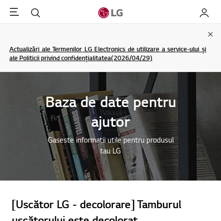
Menu
Cautare
My LG
Clo
Actualizări ale Termenilor LG Electronics de utilizare a service-ului și
ale Politicii privind confidențialitatea(2026/04/29)
Baza de date pentru
ajutor
Gaseste informatii utile pentru produsul
tau LG
[Uscător LG - decolorare] Tamburul
uscătorului este decolorat