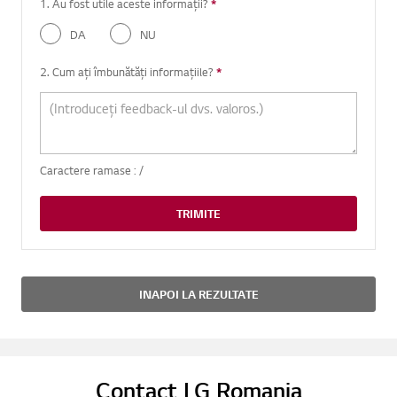
1. Au fost utile aceste informații?
*
Intrebare obligatorie
DA
NU
2. Cum ați îmbunătăți informațiile?
*
Intrebare obligatorie
Caractere ramase :
/
TRIMITE
INAPOI LA REZULTATE
Contact LG Romania