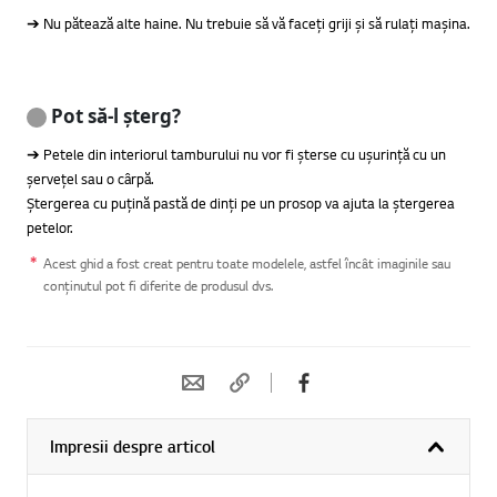
➔ Nu pătează alte haine. Nu trebuie să vă faceți griji și să rulați mașina.
Pot să-l șterg?
➔ Petele din interiorul tamburului nu vor fi șterse cu ușurință cu un
șervețel sau o cârpă.
Ștergerea cu puțină pastă de dinți pe un prosop va ajuta la ștergerea
petelor.
Acest ghid a fost creat pentru toate modelele, astfel încât imaginile sau
conținutul pot fi diferite de produsul dvs.
Impresii despre articol