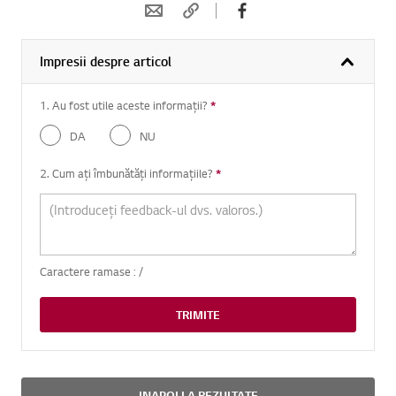
Impresii despre articol
1. Au fost utile aceste informații?
*
Intrebare obligatorie
DA
NU
2. Cum ați îmbunătăți informațiile?
*
Intrebare obligatorie
Caractere ramase :
/
TRIMITE
INAPOI LA REZULTATE