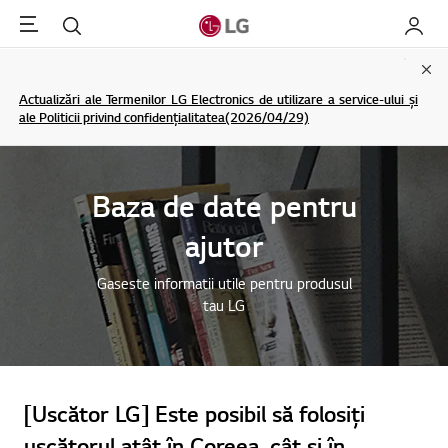
Menu
Cautare
My LG
Clo
Actualizări ale Termenilor LG Electronics de utilizare a service-ului și
ale Politicii privind confidențialitatea(2026/04/29)
Baza de date pentru
ajutor
Gaseste informatii utile pentru produsul
tau LG
[Uscător LG] Este posibil să folosiți
uscătorul atât în Coreea, cât și în