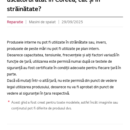
străinătate?
Reparatie
Masini de spalat
29/09/2025
Produsele interne nu pot fi utilizate în străinătate sau, invers,
produsele de peste mări nu pot fi utilizate pe plan intern.
Deoarece capacitatea, tensiunile, frecvențele și alți factori variază în
funcție de țară, utilizarea este permisă numai după ce testele de
siguranță au fost certificate în condiții adecvate pentru fiecare țară în
parte.
Dacă vă mutați într-o altă țară, nu este permisă din punct de vedere
legal utilizarea produsului, deoarece nu va fi aprobat din punct de
vedere al siguranței în țara respectivă.
Acest ghid a fost creat pentru toate modelele, astfel încât imaginile sau
conținutul pot fi diferite de produsul dvs.