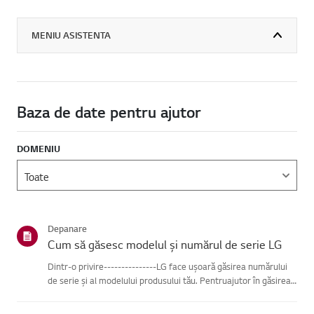
MENIU ASISTENTA
Baza de date pentru ajutor
DOMENIU
Depanare
Cum să găsesc modelul și numărul de serie LG
Dintr-o privire---------------LG face ușoară găsirea numărului
de serie și al modelului produsului tău. Pentruajutor în găsirea
informațiilor despre produsul tău, alege produsul LG
dincategoriile de mai jos.Selectează-ți produsulAcest ghid ...