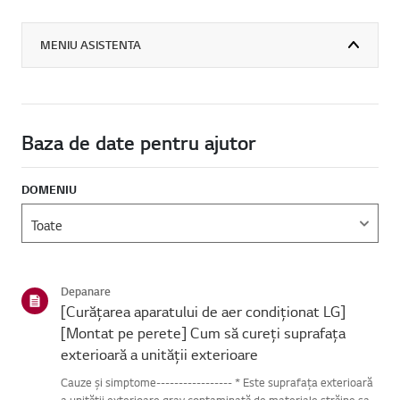
MENIU ASISTENTA
Baza de date pentru ajutor
DOMENIU
Depanare
[Curățarea aparatului de aer condiționat LG]
[Montat pe perete] Cum să cureți suprafața
exterioară a unității exterioare
Cauze și simptome----------------- * Este suprafața exterioară
a unității exterioare grav contaminată de materiale străine sau