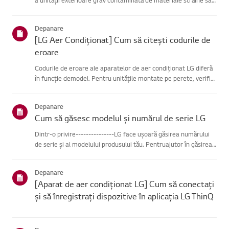
praf?Încearcă asta-------------Deconectează cablul de
alimentare înainte de a curăța unitatea exterioară.(Este po...
Depanare
[LG Aer Condiționat] Cum să citești codurile de
eroare
Codurile de eroare ale aparatelor de aer condiționat LG diferă
în funcție demodel. Pentru unitățile montate pe perete, verifică
LED-ul de pe telecomandă, întimp ce modelele de tip stand le
afișează pe panou sau pe LED.Vezi exemplele și inst...
Depanare
Cum să găsesc modelul și numărul de serie LG
Dintr-o privire---------------LG face ușoară găsirea numărului
de serie și al modelului produsului tău. Pentruajutor în găsirea
informațiilor despre produsul tău, alege produsul LG
dincategoriile de mai jos.Selectează-ți produsulAcest ghid ...
Depanare
[Aparat de aer condiționat LG] Cum să conectați
și să înregistrați dispozitive în aplicația LG ThinQ