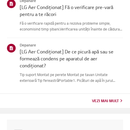
Depanare
[LG Aer Condiționat] Fă o verificare pre-vară
pentru a te răcori
Fă o verificare rapidă pentru a rezolva probleme simple,
economisind timp șibani.Verificarea unității înainte de căldura
verii poate ajuta, de asemenea, laprevenirea unor defecțiuni
majore.1. Verifică sursa de alimentare și telecomandaVerif...
Depanare
[LG Aer Condiționat] De ce picură apă sau se
formează condens pe aparatul de aer
condiționat?
Tip suport Montat pe perete Montat pe tavan Unitate
exterioară Tip fereastrăPortable1. Picături de apă în jurul
ventilației sau țevilorCând folosești modul de răcire, s-ar putea
să observi condens.Acest lucru se întâmplă atunci când aerul r...
VEZI MAI MULT