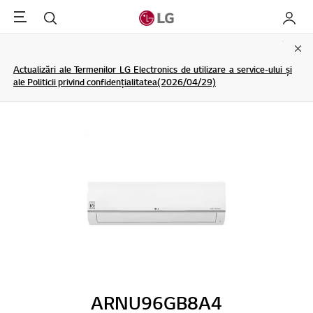
Menu
Cautare
My LG
Clo
Actualizări ale Termenilor LG Electronics de utilizare a service-ului și
ale Politicii privind confidențialitatea(2026/04/29)
ARNU96GB8A4