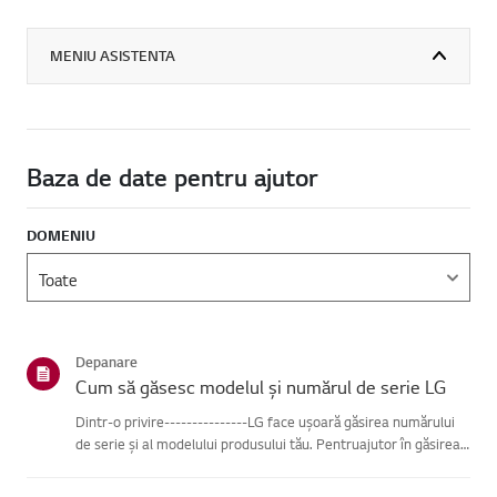
MENIU ASISTENTA
Baza de date pentru ajutor
DOMENIU
Depanare
Cum să găsesc modelul și numărul de serie LG
Dintr-o privire---------------LG face ușoară găsirea numărului
de serie și al modelului produsului tău. Pentruajutor în găsirea
informațiilor despre produsul tău, alege produsul LG
dincategoriile de mai jos.Selectează-ți produsulAcest ghid ...