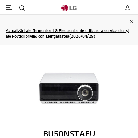
Menu
Cautare
My LG
Clo
Actualizări ale Termenilor LG Electronics de utilizare a service-ului și
ale Politicii privind confidențialitatea(2026/04/29)
BU50NST.AEU