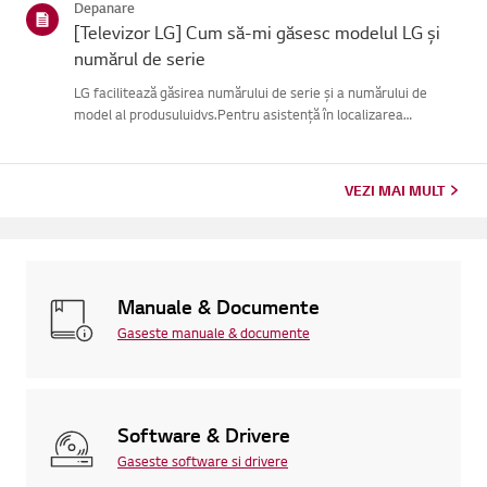
Depanare
[Televizor LG] Cum să-mi găsesc modelul LG și
numărul de serie
LG facilitează găsirea numărului de serie și a numărului de
model al produsuluidvs.Pentru asistență în localizarea
informațiilor despre produsul dvs., alegețiprodusul LG din
categoriile de mai jos.TELEVIZIUNEModelul și/sau numărul de
serie ...
VEZI MAI MULT
Manuale & Documente
Gaseste manuale & documente
Software & Drivere
Gaseste software si drivere