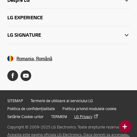
Despre LG
LG EXPERIENCE
LG SIGNATURE
Romania, Română
SITEMAP
Termenii de utilizare ai serviciului LG
Politica de confidențialitate
Politica privind modulele cookie
Setările Cookie-urilor
TERMENI
LG Privacy
Copyright © 2009-2025 LG Electronics. Toate drepturile rezervate.
Aceasta este pagina oficiala LG Electronics. Daca doresti sa accesezi
Online Chat