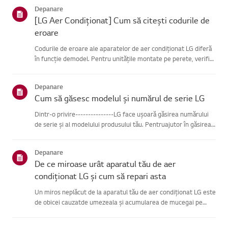
alimentare înainte de a curăța unitatea exterioară.(Este po...
Depanare
[LG Aer Condiționat] Cum să citești codurile de
eroare
Codurile de eroare ale aparatelor de aer condiționat LG diferă
în funcție demodel. Pentru unitățile montate pe perete, verifică
LED-ul de pe telecomandă, întimp ce modelele de tip stand le
afișează pe panou sau pe LED.Vezi exemplele și inst...
Depanare
Cum să găsesc modelul și numărul de serie LG
Dintr-o privire---------------LG face ușoară găsirea numărului
de serie și al modelului produsului tău. Pentruajutor în găsirea
informațiilor despre produsul tău, alege produsul LG
dincategoriile de mai jos.Selectează-ți produsulAcest ghid ...
Depanare
De ce miroase urât aparatul tău de aer
condiționat LG și cum să repari asta
Un miros neplăcut de la aparatul tău de aer condiționat LG este
de obicei cauzatde umezeala și acumularea de mucegai pe
schimbătorul de căldură intern sau de unfiltru de aer murdar.
Poți rezolva ușor această problemă scăzând temperatura sub...