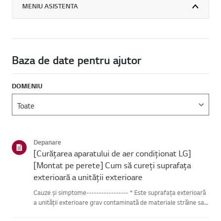
MENIU ASISTENTA
Baza de date pentru ajutor
DOMENIU
Depanare
[Curățarea aparatului de aer condiționat LG]
[Montat pe perete] Cum să cureți suprafața
exterioară a unității exterioare
Cauze și simptome----------------- * Este suprafața exterioară
a unității exterioare grav contaminată de materiale străine sau
praf?Încearcă asta-------------Deconectează cablul de