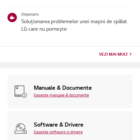
informațiilor despre produsul tău, alege produsul LG
dincategoriile de mai jos.Selectează-ți produsulAcest ghid ...
Depanare
Soluționarea problemelor unei mașini de spălat
LG care nu pornește
VEZI MAI MULT
Manuale & Documente
Gaseste manuale & documente
Software & Drivere
Gaseste software si drivere