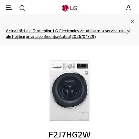
Menu
Cautare
My LG
Clo
Actualizări ale Termenilor LG Electronics de utilizare a service-ului și
ale Politicii privind confidențialitatea(2026/04/29)
F2J7HG2W