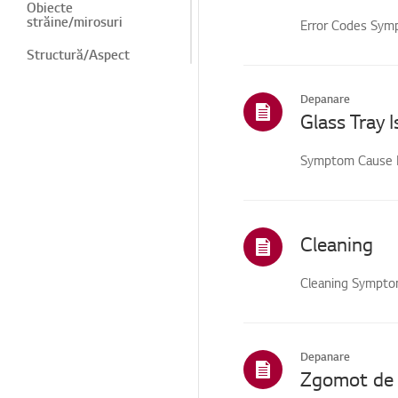
Obiecte
străine/mirosuri
Error Codes Sym
Structură/Aspect
Legate de funcție
Depanare
Glass Tray 
Instalare/Conectare
Vânzări / Promovare /
Symptom Cause H
Instalare / Specificații
Cleaning
Cleaning Sympto
Depanare
Zgomot de 