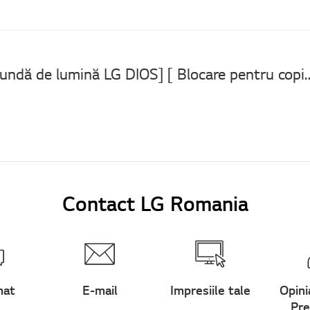
[Cuptor cu undă de lumină LG DIOS] [ Blocare pentru copii ] L sa
Contact LG Romania
hat
E-mail
Impresiile tale
Opini
Pre