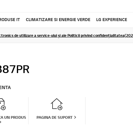
RODUSE IT
CLIMATIZARE SI ENERGIE VERDE
LG EXPERIENCE
tronics de utilizare a service-ului și ale Politicii privind confidențialitatea(2
387PR
TENTA
ZA UN PRODUS
PAGINA DE SUPORT