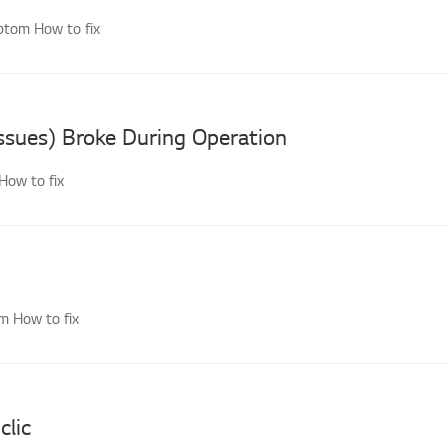
ptom How to fix
Issues) Broke During Operation
ow to fix
m How to fix
clic