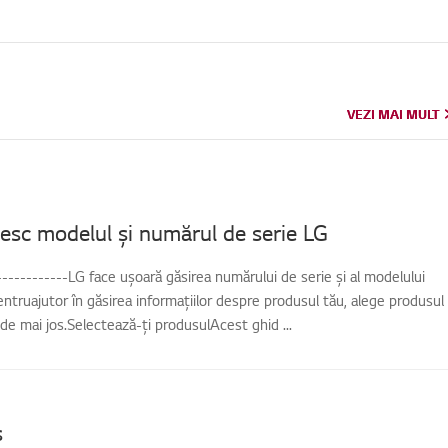
VEZI MAI MULT
VEZI MAI MULT
sc modelul și numărul de serie LG
-------------LG face ușoară găsirea numărului de serie și al modelului
entruajutor în găsirea informațiilor despre produsul tău, alege produsul
 de mai jos.Selectează-ți produsulAcest ghid ...
s