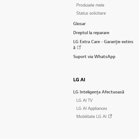
Produsele mele
Status solicitare
Glosar
Dreptul la reparare
LG Extra Care - Garanție extins
ă
Suport via WhatsApp
LG AI
LG Inteligența Afectuoasă
LG AI TV
LG AI Appliances
Mobilitate LG AI