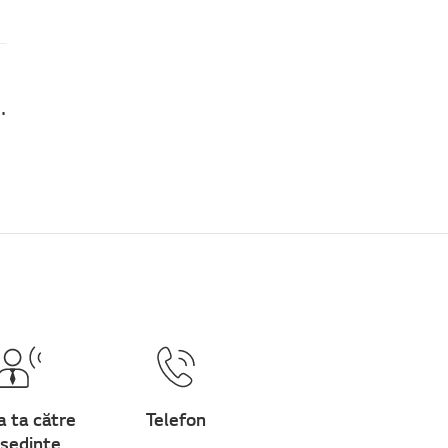
u Loc este afișat și butoanele nu pot fi apăsate
a ta către
Telefon
ședinte