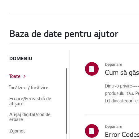
Baza de date pentru ajutor
DOMENIU
Depanare
Cum să găse
Toate
Dintr-o privire--
Încălzire / Încălzire
produsului tău. P
Eroare/Fereastră de
LG dincategoriile
afișare
Afișaj digital/cod de
eroare
Depanare
Zgomot
Error Code