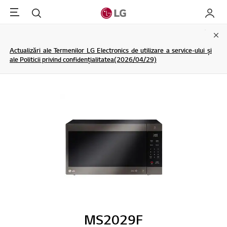
Menu
Cautare
My LG
Clo
Actualizări ale Termenilor LG Electronics de utilizare a service-ului și
ale Politicii privind confidențialitatea(2026/04/29)
MS2029F