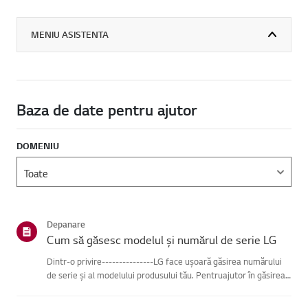
MENIU ASISTENTA
Baza de date pentru ajutor
DOMENIU
Depanare
Cum să găsesc modelul și numărul de serie LG
Dintr-o privire---------------LG face ușoară găsirea numărului
de serie și al modelului produsului tău. Pentruajutor în găsirea
informațiilor despre produsul tău, alege produsul LG
dincategoriile de mai jos.Selectează-ți produsulAcest ghid ...