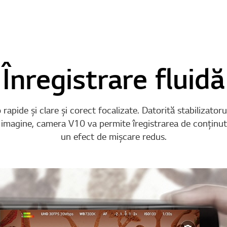
Înregistrare fluidă
apide şi clare şi corect focalizate. Datorită stabilizatoru
 imagine, camera V10 va permite îregistrarea de conţinut v
un efect de mişcare redus.