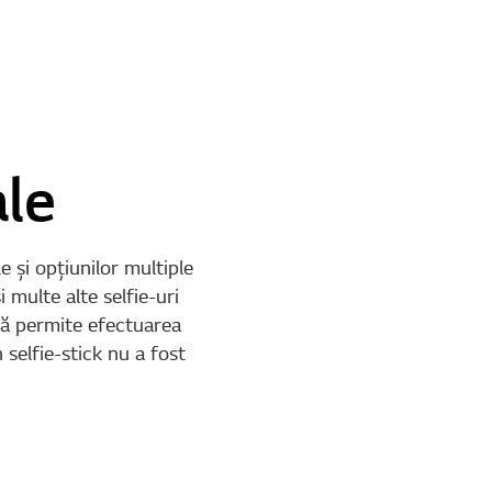
le
e şi opţiunilor multiple
 multe alte selfie-uri
ră permite efectuarea
 selfie-stick nu a fost