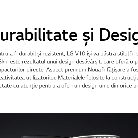
urabilitate și Desi
ru a fi durabil şi rezistent, LG V10 îşi va păstra stilul în
kin este rezultatul unui design desăvârşit, care oferă o pr
mpacturilor directe. Aspect premium Noua înfățișare a fo
ativitatea utilizatorilor. Materialele folosite la construcţi
ctate cu atenţie pentru a oferi un design unic din orice u