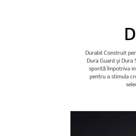
D
Durabil Construit pent
Dura Guard şi Dura S
sporită împotriva i
pentru a stimula cre
sele