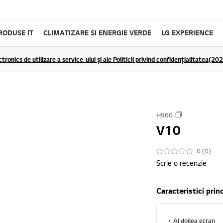
RODUSE IT
CLIMATIZARE SI ENERGIE VERDE
LG EXPERIENCE
tronics de utilizare a service-ului și ale Politicii privind confidențialitatea(2
H960
V10
0 (0)
Scrie o recenzie
Caracteristici prin
Al doilea ecran