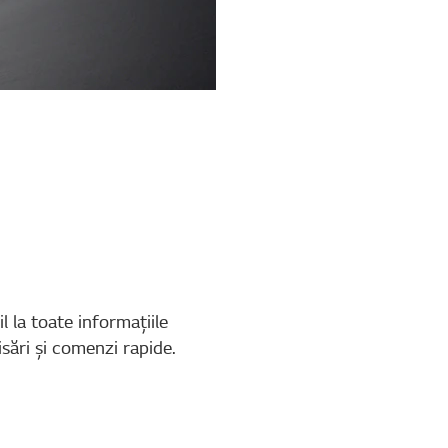
 la toate informaţiile
isări şi comenzi rapide.