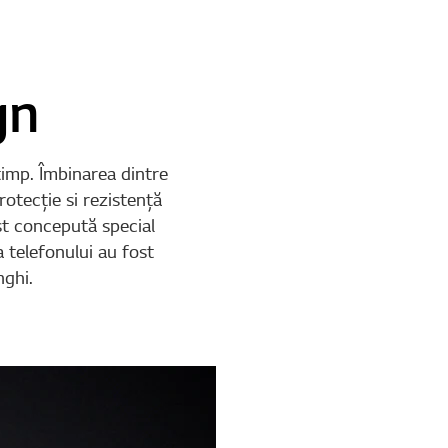
gn
 timp. Îmbinarea dintre
otecţie si rezistenţă
st concepută special
a telefonului au fost
nghi.