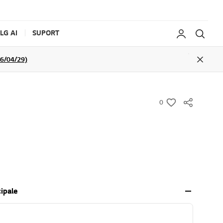
LG AI
SUPORT
My LG
Caut
026/04/29)
Close
0
w
i
s
h
cipale