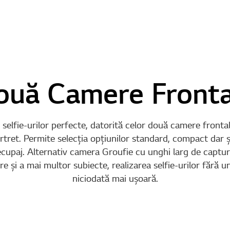
ouă Camere Fronta
 selfie-urilor perfecte, datorită celor două camere frontal
ret. Permite selecţia opţiunilor standard, compact dar şi
ecupaj. Alternativ camera Groufie cu unghi larg de captu
 şi a mai multor subiecte, realizarea selfie-urilor fără un
niciodată mai ușoară.