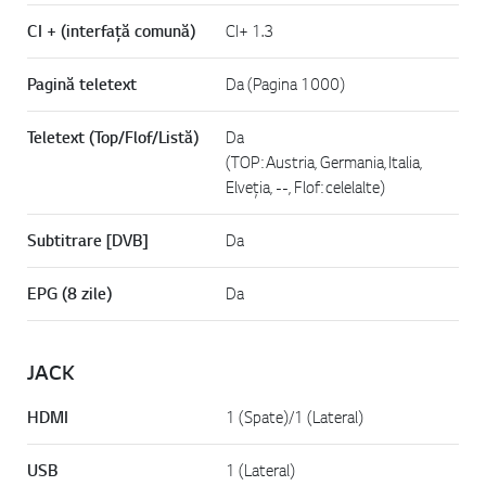
CI + (interfață comună)
CI+ 1.3
Pagină teletext
Da (Pagina 1000)
Teletext (Top/Flof/Listă)
Da
(TOP: Austria, Germania, Italia,
Elveția, --, Flof: celelalte)
Subtitrare [DVB]
Da
EPG (8 zile)
Da
JACK
HDMI
1 (Spate)/1 (Lateral)
USB
1 (Lateral)