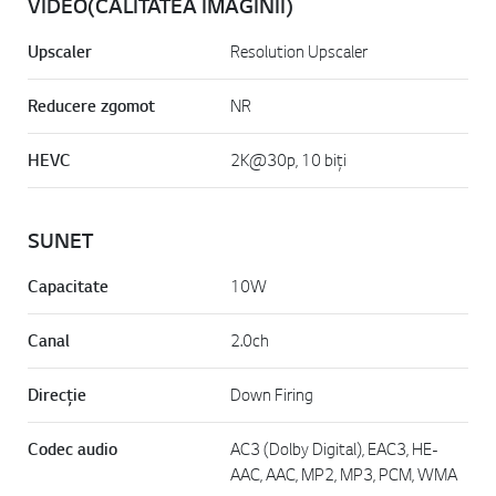
VIDEO(CALITATEA IMAGINII)
Upscaler
Resolution Upscaler
Reducere zgomot
NR
HEVC
2K@30p, 10 biți
SUNET
Capacitate
10W
Canal
2.0ch
Direcție
Down Firing
Codec audio
AC3 (Dolby Digital), EAC3, HE-
AAC, AAC, MP2, MP3, PCM, WMA