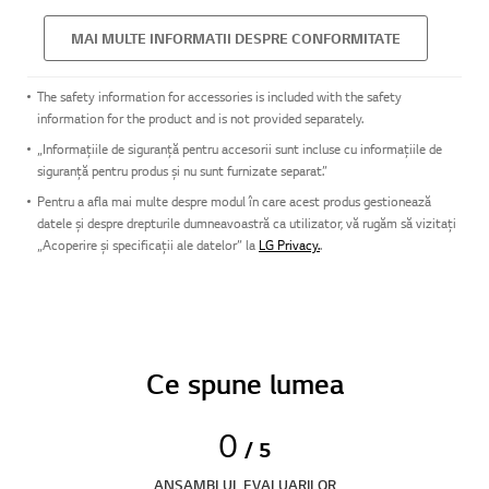
MAI MULTE INFORMATII DESPRE CONFORMITATE
The safety information for accessories is included with the safety
information for the product and is not provided separately.
„Informațiile de siguranță pentru accesorii sunt incluse cu informațiile de
siguranță pentru produs și nu sunt furnizate separat.”
Pentru a afla mai multe despre modul în care acest produs gestionează
datele și despre drepturile dumneavoastră ca utilizator, vă rugăm să vizitați
„Acoperire și specificații ale datelor” la
LG Privacy.
.
Ce spune lumea
0
/ 5
ANSAMBLUL EVALUARILOR