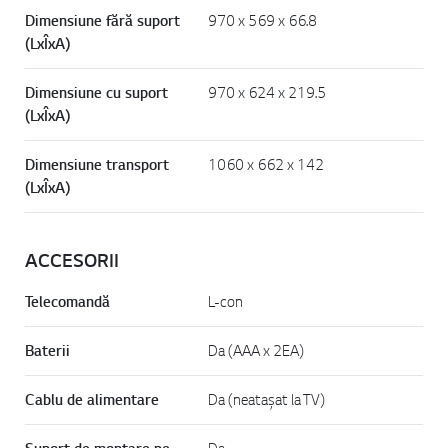
Dimensiune fără suport
970 x 569 x 66.8
(LxÎxA)
Dimensiune cu suport
970 x 624 x 219.5
(LxÎxA)
Dimensiune transport
1060 x 662 x 142
(LxÎxA)
ACCESORII
Telecomandă
L-con
Baterii
Da (AAA x 2EA)
Cablu de alimentare
Da (neatașat la TV)