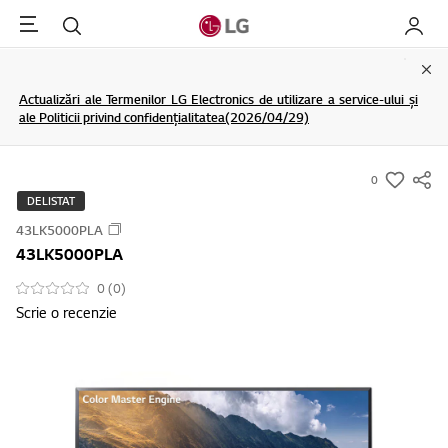
Menu
Cautare
My LG
Clo
Actualizări ale Termenilor LG Electronics de utilizare a service-ului și
ale Politicii privind confidențialitatea(2026/04/29)
0
s
DELISTAT
u
43LK5000PLA
m
43LK5000PLA
m
a
0 (0)
Scrie o recenzie
r
y
-
w
i
s