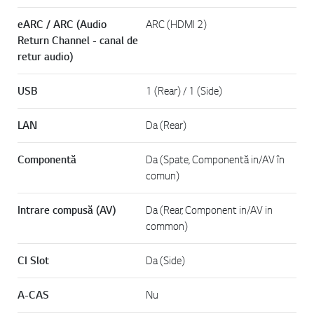
eARC / ARC (Audio
ARC (HDMI 2)
Return Channel - canal de
retur audio)
USB
1 (Rear) / 1 (Side)
LAN
Da (Rear)
Componentă
Da (Spate, Componentă in/AV în
comun)
Intrare compusă (AV)
Da (Rear, Component in/AV in
common)
CI Slot
Da (Side)
A-CAS
Nu