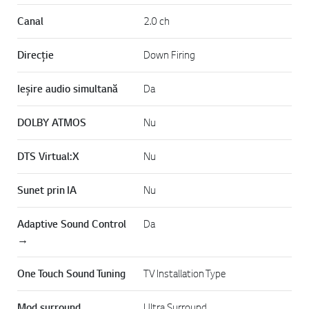
Canal
2.0 ch
Direcție
Down Firing
Ieșire audio simultană
Da
DOLBY ATMOS
Nu
DTS Virtual:X
Nu
Sunet prin IA
Nu
Adaptive Sound Control
Da
→
One Touch Sound Tuning
TV Installation Type
Mod surround
Ultra Surround