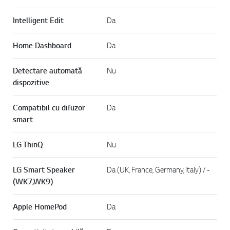
Intelligent Edit
Da
Home Dashboard
Da
Detectare automată
Nu
dispozitive
Compatibil cu difuzor
Da
smart
LG ThinQ
Nu
LG Smart Speaker
Da (UK, France, Germany, Italy) / -
(WK7,WK9)
Apple HomePod
Da