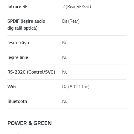
Intrare RF
2 (Rear, RF/Sat)
SPDIF (Ieșire audio
Da (Rear)
digitală optică)
Ieșire căști
Nu
Ieșire linie
Nu
RS-232C (Control/SVC)
Nu
Wifi
Da (802.11ac)
Bluetooth
Nu
POWER & GREEN