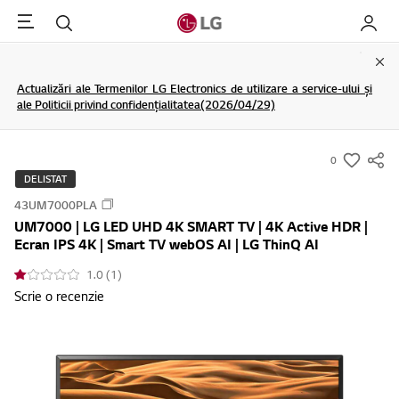
Menu
Cautare
My LG
Clo
Actualizări ale Termenilor LG Electronics de utilizare a service-ului și
ale Politicii privind confidențialitatea(2026/04/29)
0
s
DELISTAT
u
43UM7000PLA
m
UM7000 | LG LED UHD 4K SMART TV | 4K Active HDR |
m
Ecran IPS 4K | Smart TV webOS AI | LG ThinQ AI
a
1.0 (1)
r
Scrie o recenzie
y
-
w
i
s