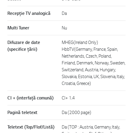
Recepție TV analogică
Da
Multi Tuner
Nu
Difuzare de date
MHEG(Ireland Only)
(specifice țării)
HbbTV(Germany, France, Spain,
Netherlands, Czech, Poland,
Finland, Denmark, Norway, Sweden,
Switzerland, Austria, Hungary,
Slovakia, Estonia, UK, Slovenia, Italy,
Croatia, Greece)
CI + (interfață comună)
CI+ 1.4
Pagină teletext
Da (2000 page)
Teletext (Top/Flof/Listă)
Da (TOP : Austria, Germany, Italy,