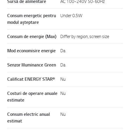
Sursă de alimentare
AC 100~240V 50-60Hz
Consum energetic pentru
Under 0.5W
modul așteptare
Consum de energie (Max)
Differ by region, screen size
Mod economisire energie
Da
Senzor Illuminance Green
Da
Calificat ENERGY STAR®
Nu
Costuri de operare anuale
Nu
estimate
Consum electric anual
Nu
estimat