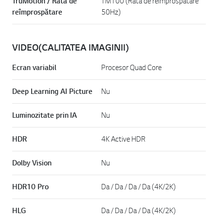
TruMotion / Rata de
TM100 (Rată de reîmprospătare
reîmprospătare
50Hz)
VIDEO(CALITATEA IMAGINII)
Ecran variabil
Procesor Quad Core
Deep Learning AI Picture
Nu
Luminozitate prin IA
Nu
HDR
4K Active HDR
Dolby Vision
Nu
HDR10 Pro
Da / Da / Da / Da (4K/2K)
HLG
Da / Da / Da / Da (4K/2K)