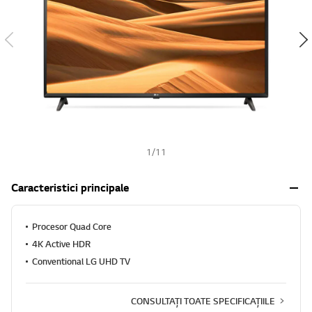
h
1
/
11
Caracteristici principale
Procesor Quad Core
4K Active HDR
Conventional LG UHD TV
CONSULTAȚI TOATE SPECIFICAȚIILE