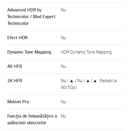
Advanced HDR by
Nu
Technicolor / Mod Expert
Technicolor
Efect HDR
Nu
Dynamic Tone Mapping
HDR Dynamic Tone Mapping
4K HFR
Nu
2K HFR
Nu / ▲ / Nu / ▲ (▲ : Redabil la
60/50p)
Motion Pro
Nu
Funcția de îmbunătățire a
Nu
adâncimii obiectelor