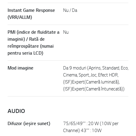
Instant Game Response
Nu / Da
(VRR/ALLM)
PMI (indice de fluiditate a
Nu
imaginii) / Rată de
reîmprospătare (numai
pentru seria LCD)
Mod imagine
Da 9 moduri (Aprins, Standard, Eco,
Cinema, Sport, Joc, Efect HDR,
(ISF)Expert(Cameră luminată),
(ISF)Expert(Cameră întunecată))
AUDIO
Difuzor (ieșire sunet)
75/65/49"" : 20 W (10W per
Channel) 43"" : 10W