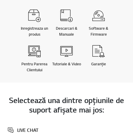
Inregistreaza un
Descarcari &
Software &
produs
Manuale
Firmware
Pentru Parerea
Tutoriale & Video
Garanție
Clientului
Selectează una dintre opţiunile de
suport afişate mai jos:
LIVE CHAT