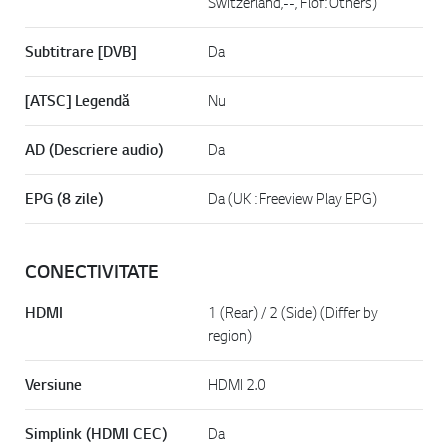
Switzerland,--, Flof: Others)
Subtitrare [DVB]
Da
[ATSC] Legendă
Nu
AD (Descriere audio)
Da
EPG (8 zile)
Da (UK : Freeview Play EPG)
CONECTIVITATE
HDMI
1 (Rear) / 2 (Side) (Differ by
region)
Versiune
HDMI 2.0
Simplink (HDMI CEC)
Da