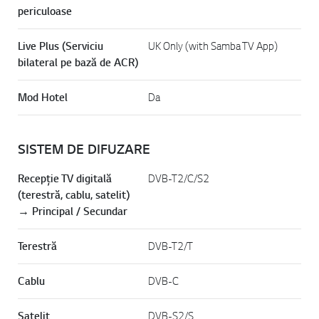
periculoase
Live Plus (Serviciu
UK Only (with Samba TV App)
bilateral pe bază de ACR)
Mod Hotel
Da
SISTEM DE DIFUZARE
Recepție TV digitală
DVB-T2/C/S2
(terestră, cablu, satelit)
→ Principal / Secundar
Terestră
DVB-T2/T
Cablu
DVB-C
Satelit
DVB-S2/S