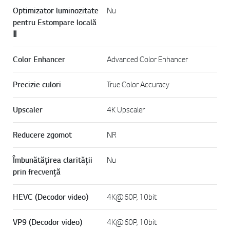
Optimizator luminozitate
Nu
pentru Estompare locală
Ⅱ
Color Enhancer
Advanced Color Enhancer
Precizie culori
True Color Accuracy
Upscaler
4K Upscaler
Reducere zgomot
NR
Îmbunătățirea clarității
Nu
prin frecvență
HEVC (Decodor video)
4K@60P, 10bit
VP9 (Decodor video)
4K@60P, 10bit