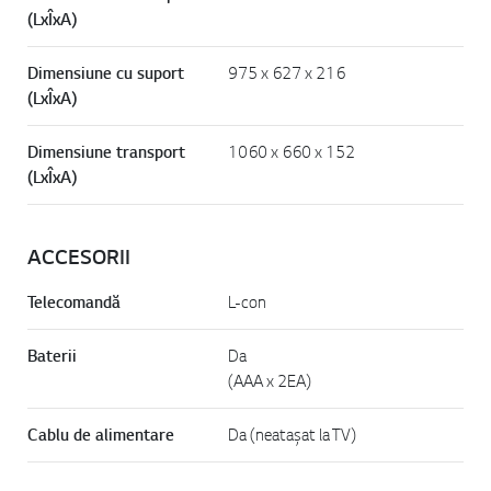
(LxÎxA)
Dimensiune cu suport
975 x 627 x 216
(LxÎxA)
Dimensiune transport
1060 x 660 x 152
(LxÎxA)
ACCESORII
Telecomandă
L-con
Baterii
Da
(AAA x 2EA)
Cablu de alimentare
Da (neatașat la TV)