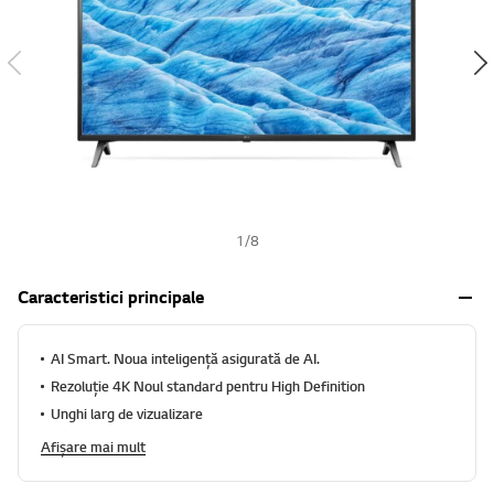
h
1
/
8
Caracteristici principale
AI Smart. Noua inteligență asigurată de AI.
Rezoluție 4K Noul standard pentru High Definition
Unghi larg de vizualizare
Afișare mai mult