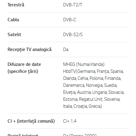
Terestră
DVB-T2/T
Cablu
DVB-C
Satelit
DVB-S2/S
Recepție TV analogică
Da
Difuzare de date
MHEG (Numai Irlanda)
(specifice țării)
HbbTV(Germania, Franța, Spania,
Olanda, Cehia, Polonia, Finlanda,
Danemarca, Norvegia, Suedia,
Elveția, Austria, Ungaria, Slovacia,
Estonia, Regatul Unit, Slovenia,
Italia, Croația, Grecia)
CI + (interfață comună)
CI+ 1.4
Pagină teletext
Da (Pagina 2000)