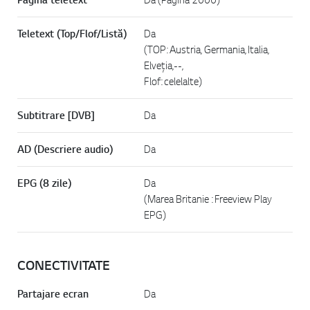
Teletext (Top/Flof/Listă)
Da
(TOP: Austria, Germania, Italia,
Elveția,--,
Flof: celelalte)
Subtitrare [DVB]
Da
AD (Descriere audio)
Da
EPG (8 zile)
Da
(Marea Britanie : Freeview Play
EPG)
CONECTIVITATE
Partajare ecran
Da