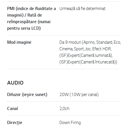
PMI (indice de fluiditate a
Urmează să fie determinat
imaginii) / Rată de
reîmprospătare (numai
pentru seria LCD)
Mod imagine
Da 9 moduri (Aprins, Standard, Eco,
Cinema, Sport, Joc, Efect HDR,
(ISF)Expert(Cameră luminată),
(ISF)Expert(Cameră întunecată))
AUDIO
Difuzor (ieșire sunet)
20W (10W per canal)
Canal
2,0ch
Direcție
Down Firing