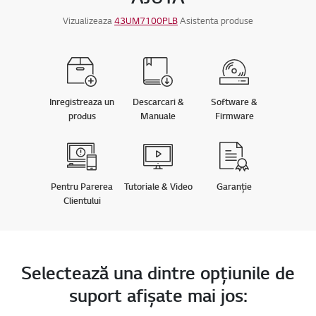
Vizualizeaza
43UM7100PLB
Asistenta produse
Inregistreaza un
Descarcari &
Software &
produs
Manuale
Firmware
Pentru Parerea
Tutoriale & Video
Garanție
Clientului
Selectează una dintre opţiunile de
suport afişate mai jos: