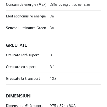
Consum de energie (Max)
Differ by region, screen size
Mod economisire energie
Da
Senzor Illuminance Green
Da
GREUTATE
Greutate fără suport
8.3
Greutate cu suport
8.4
Greutate la transport
10.3
DIMENSIUNI
Dimensiune fără suport
975 x 574 x 80.3