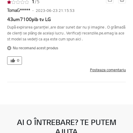
1
/ 5
are
ge
TomaG*****
2023-06-23 21:15:53
43um7100plb tv LG
După expirarea garanției ,are doar sunet dar nu și imagine . O grămadă
de clienți se plâng de același lucru . Verificați recenziile.pe.emag la ace
st model sa vedeți ca așa este cum spun aici .
Nu recomand acest produs
0
Posteaza comentariu
AI O ÎNTREBARE? TE PUTEM
AJUTA