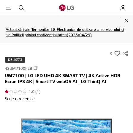
Menu
Cautare
My LG
Clo
Actualizări ale Termenilor LG Electronics de utilizare a service-ului și
ale Politicii privind confidențialitatea(2026/04/29)
0
s
DELISTAT
u
43UM7100PLB
m
UM7100 | LG LED UHD 4K SMART TV | 4K Active HDR |
m
Ecran IPS 4K | Smart TV webOS AI | LG ThinQ AI
a
1.0 (1)
r
Scrie o recenzie
y
-
w
i
s