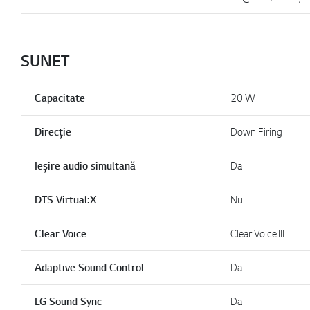
SUNET
Capacitate
20 W
Direcție
Down Firing
Ieșire audio simultană
Da
DTS Virtual:X
Nu
Clear Voice
Clear Voice III
Adaptive Sound Control
Da
LG Sound Sync
Da