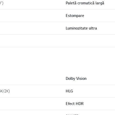
0")
Paletă cromatică largă
Estompare
Luminozitate ultra
Dolby Vision
(4K/2K)
HLG
Efect HDR