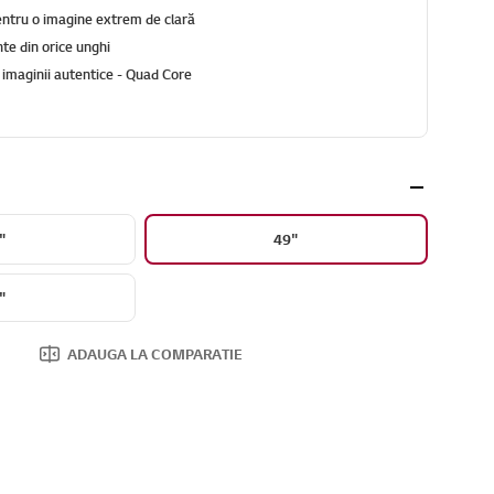
pentru o imagine extrem de clară
te din orice unghi
a imaginii autentice - Quad Core
"
49"
"
ADAUGA LA COMPARATIE