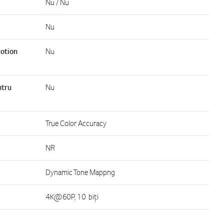
Nu / Nu
Nu
otion
Nu
ntru
Nu
True Color Accuracy
NR
Dynamic Tone Mappng
4K@60P, 10 biți