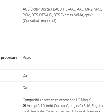
AC3(Dolby Digital), EAC3, HE-AAC, AAC, MP2, MP3,
PCM, DTS, DTS-HD, DTS Express, WMA, apt-X
(Consultați manualul)
e procesare
Patru
Da
Da
Compatibil (necesită telecomanda LG Magic)
※ Acceptă 10 limbi: Coreeană, engleză (SUA, Regatul
Unit, Australia, Canada), germană, italiană, franceză,