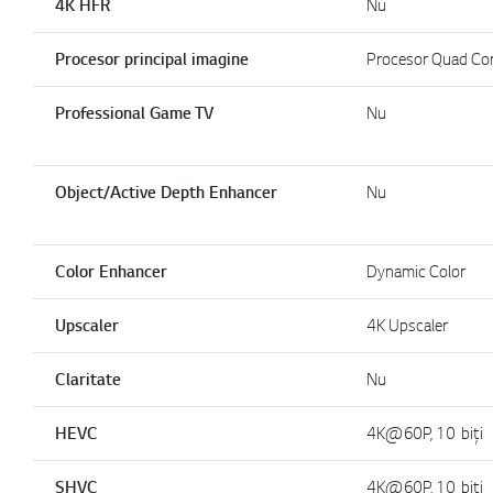
4K HFR
Nu
Procesor principal imagine
Procesor Quad Co
Professional Game TV
Nu
Object/Active Depth Enhancer
Nu
Color Enhancer
Dynamic Color
Upscaler
4K Upscaler
Claritate
Nu
HEVC
4K@60P, 10 biți
SHVC
4K@60P, 10 biți