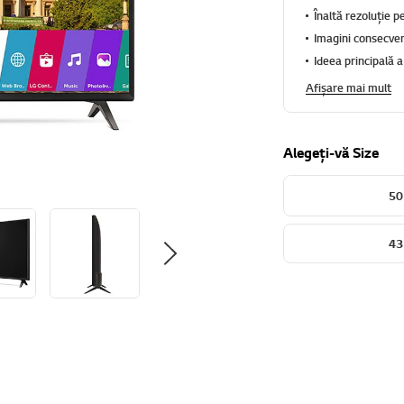
Înaltă rezoluție 
Imagini consecven
Ideea principală 
Afișare mai mult
Alegeți-vă Size
50
43