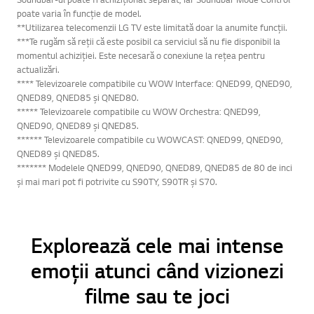
poate varia în funcție de model.
**Utilizarea telecomenzii LG TV este limitată doar la anumite funcții.
***Te rugăm să reții că este posibil ca serviciul să nu fie disponibil la
momentul achiziției. Este necesară o conexiune la rețea pentru
actualizări.
**** Televizoarele compatibile cu WOW Interface: QNED99, QNED90,
Online Chat
QNED89, QNED85 și QNED80.
***** Televizoarele compatibile cu WOW Orchestra: QNED99,
QNED90, QNED89 și QNED85.
****** Televizoarele compatibile cu WOWCAST: QNED99, QNED90,
QNED89 și QNED85.
******* Modelele QNED99, QNED90, QNED89, QNED85 de 80 de inci
și mai mari pot fi potrivite cu S90TY, S90TR și S70.
Explorează cele mai intense
Mergi
emoții atunci când vizionezi
filme sau te joci