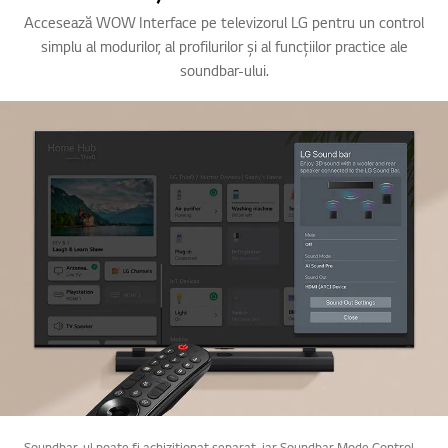
3
3
3
Accesează WOW Interface pe televizorul LG pentru un control
simplu al modurilor, al profilurilor și al funcțiilor practice ale
soundbar-ului.
Soundbar-ul poate fi achiziționat separat, iar Soundbar Mode Control