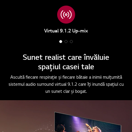
Virtual 9.1.2 Up-mix
1
2
3
o
o
o
Sunet realist care învăluie
f
f
f
spațiul casei tale
3
3
3
Ascultă fiecare respirație și fiecare bătaie a inimii mulțumită
sistemul audio surround virtual 9.1.2 care îți inundă spațiul cu
un sunet clar și bogat.