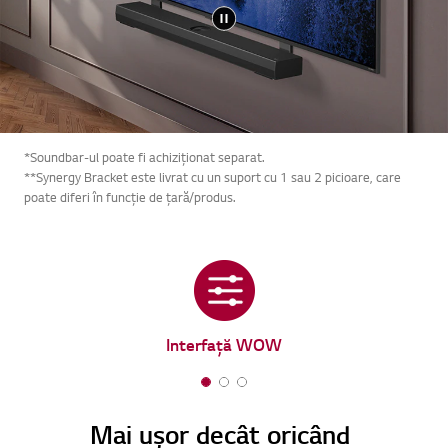
*Soundbar-ul poate fi achiziționat separat.
**Synergy Bracket este livrat cu un suport cu 1 sau 2 picioare, care
poate diferi în funcție de țară/produs.
Interfață WOW
1
2
3
o
o
o
Mai ușor decât oricând
f
f
f