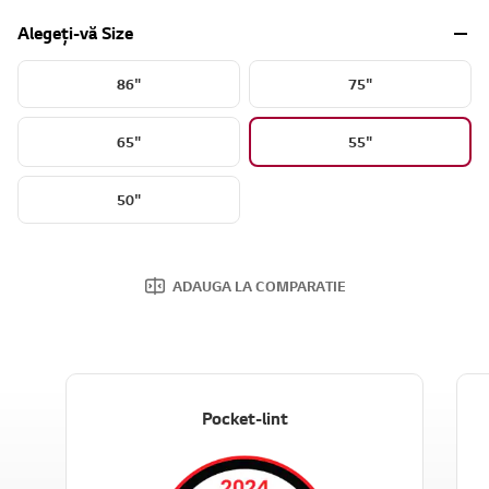
Alegeți-vă Size
86"
75"
65"
55"
50"
ADAUGA LA COMPARATIE
Pocket-lint