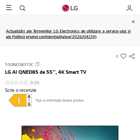
Menu
Cautare
My LG
Clo
Actualizări ale Termenilor LG Electronics de utilizare a service-ului și
ale Politicii privind confidențialitatea(2026/04/29)
0
s
55QNED85T3C
u
LG AI QNED85 de 55'', 4K Smart TV
m
m
0 (0)
Scrie o recenzie
a
r
Fișa cu informații despre produs
y
-
w
i
s