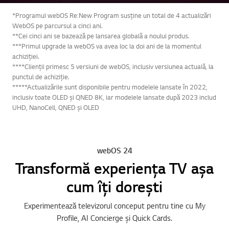
*Programul webOS Re:New Program susține un total de 4 actualizări
WebOS pe parcursul a cinci ani.
**Cei cinci ani se bazează pe lansarea globală a noului produs.
***Primul upgrade la webOS va avea loc la doi ani de la momentul
achiziției.
****Clienții primesc 5 versiuni de webOS, inclusiv versiunea actuală, la
punctul de achiziție.
*****Actualizările sunt disponibile pentru modelele lansate în 2022,
inclusiv toate OLED și QNED 8K, iar modelele lansate după 2023 includ
UHD, NanoCell, QNED și OLED
webOS 24
Transformă experiența TV așa
cum îți dorești
Experimentează televizorul conceput pentru tine cu My
Profile, AI Concierge și Quick Cards.