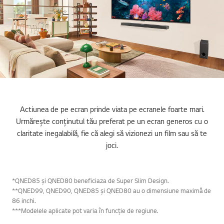
Actiunea de pe ecran prinde viata pe ecranele foarte mari.
Urmărește conținutul tău preferat pe un ecran generos cu o
claritate inegalabilă, fie că alegi să vizionezi un film sau să te
joci.
*QNED85 și QNED80 beneficiaza de Super Slim Design.
**QNED99, QNED90, QNED85 și QNED80 au o dimensiune maximă de
86 inchi.
***Modelele aplicate pot varia în funcție de regiune.