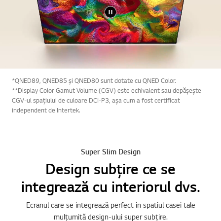
*QNED89, QNED85 și QNED80 sunt dotate cu QNED Color.
**Display Color Gamut Volume (CGV) este echivalent sau depășește
CGV-ul spațiului de culoare DCI-P3, așa cum a fost certificat
independent de Intertek.
Super Slim Design
Design subțire ce se
integrează cu interiorul dvs.
Ecranul care se integrează perfect in spatiul casei tale
mulțumită design-ului super subțire.