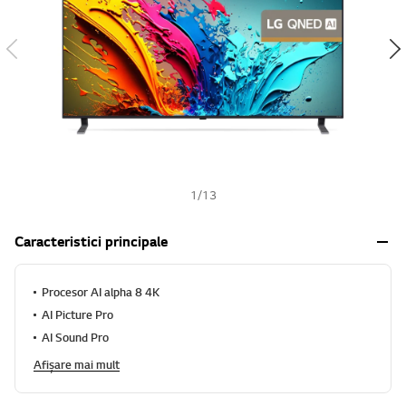
h
1
/
13
Caracteristici principale
Procesor AI alpha 8 4K
AI Picture Pro
AI Sound Pro
Afișare mai mult