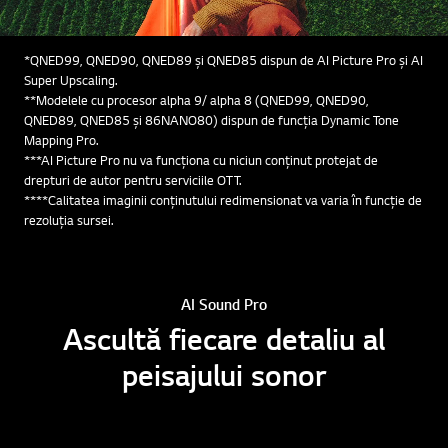
*QNED99, QNED90, QNED89 și QNED85 dispun de AI Picture Pro și AI
Super Upscaling.
**Modelele cu procesor alpha 9/ alpha 8 (QNED99, QNED90,
QNED89, QNED85 și 86NANO80) dispun de funcția Dynamic Tone
Mapping Pro.
***AI Picture Pro nu va funcționa cu niciun conținut protejat de
drepturi de autor pentru serviciile OTT.
****Calitatea imaginii conținutului redimensionat va varia în funcție de
rezoluția sursei.
AI Sound Pro
Ascultă fiecare detaliu al
peisajului sonor