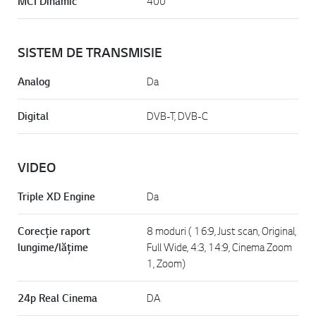
MCI Dinamic
400
SISTEM DE TRANSMISIE
Analog
Da
Digital
DVB-T, DVB-C
VIDEO
Triple XD Engine
Da
Corecţie raport
8 moduri ( 16:9, Just scan, Original,
lungime/lăţime
Full Wide, 4:3, 14:9, Cinema Zoom
1, Zoom)
24p Real Cinema
DA