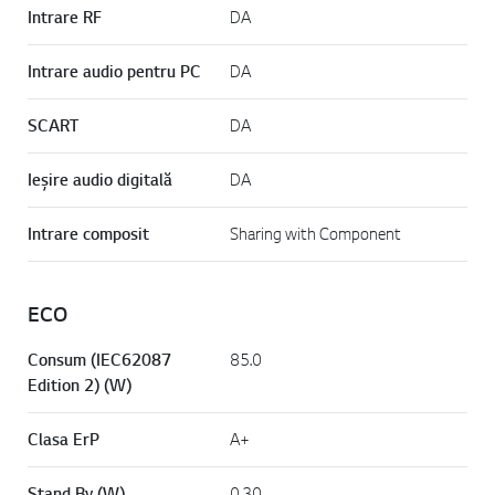
Intrare RF
DA
Intrare audio pentru PC
DA
SCART
DA
Ieşire audio digitală
DA
Intrare composit
Sharing with Component
ECO
Consum (IEC62087
85.0
Edition 2) (W)
Clasa ErP
A+
Stand By (W)
0.30