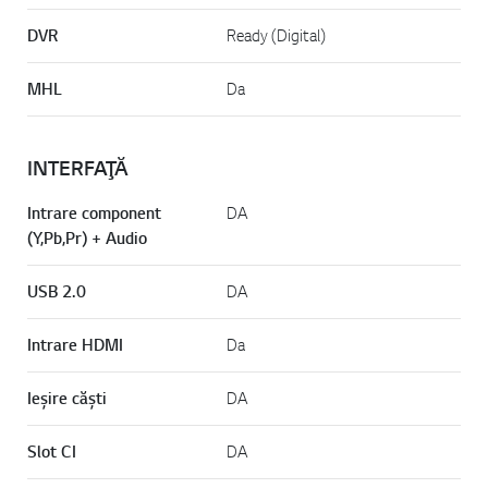
DVR
Ready (Digital)
MHL
Da
INTERFAŢĂ
Intrare component
DA
(Y,Pb,Pr) + Audio
USB 2.0
DA
Intrare HDMI
Da
Ieşire căşti
DA
Slot CI
DA