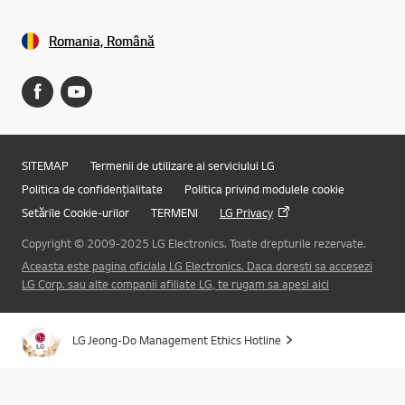
Romania, Română
SITEMAP
Termenii de utilizare ai serviciului LG
Politica de confidențialitate
Politica privind modulele cookie
Setările Cookie-urilor
TERMENI
LG Privacy
Copyright © 2009-2025 LG Electronics. Toate drepturile rezervate.
Aceasta este pagina oficiala LG Electronics. Daca doresti sa accesezi
Online Chat
LG Corp. sau alte companii afiliate LG, te rugam sa apesi aici
LG Jeong-Do Management Ethics Hotline
Mergi