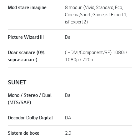
Mod stare imagine
8 moduri (Vivid, Standard, Eco,
Cinema,Sport, Game, isf Expert1,
isf Expert2)
Picture Wizard III
Da
Doar scanare (0%
( HDMI/Component/RF) 1080i /
suprascanare)
1080p / 720p
SUNET
Mono / Stereo / Dual
Da
(MTS/SAP)
Decodor Dolby Digital
DA
Sistem de boxe
2.0