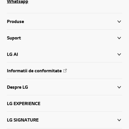
Whatsapp
De la generaţia următoare de televizoare 3D, care oferă aceeaşi profunzime şi acelaşi realism ca şi un cinema 3D şi până la Smart TV cu conţinut nelimitat către televizoarele OLED cu o calitate excepţională a imaginii, există câte un televizor 3D potrivit pentru fiecare încăpere din locuinţa dvs. Montaţi-le pe perete sau aşezaţi-le pe un centru media. Toată lumea va fi încântată de funcționalitatea deosebită, de puterea şi de stilul televizoarelor LG.
Produse
Suport
LG AI
Informatii de conformitate
Despre LG
LG EXPERIENCE
LG SIGNATURE