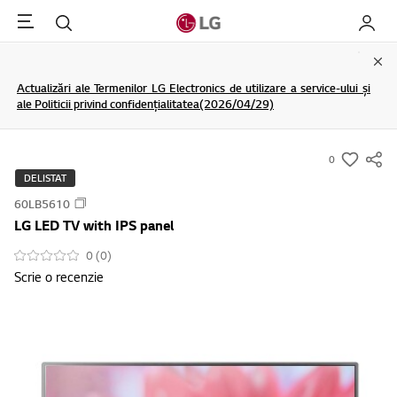
Menu
Cautare
My LG
Clo
Actualizări ale Termenilor LG Electronics de utilizare a service-ului și
ale Politicii privind confidențialitatea(2026/04/29)
0
s
DELISTAT
u
60LB5610
m
LG LED TV with IPS panel
m
a
0 (0)
Scrie o recenzie
r
y
-
w
i
s