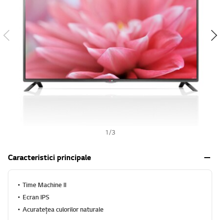
h
1
/
3
Caracteristici principale
Time Machine II
Ecran IPS
Acurateţea culorilor naturale