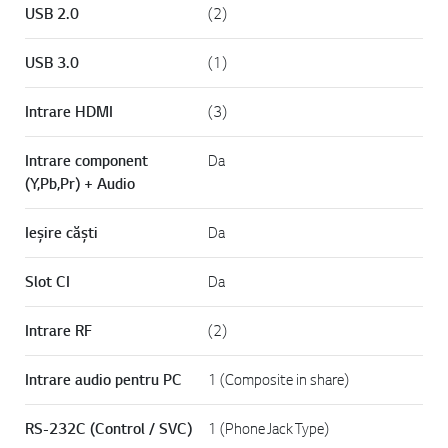
USB 2.0
(2)
USB 3.0
(1)
Intrare HDMI
(3)
Intrare component
Da
(Y,Pb,Pr) + Audio
Ieşire căşti
Da
Slot CI
Da
Intrare RF
(2)
Intrare audio pentru PC
1 (Composite in share)
RS-232C (Control / SVC)
1 (Phone Jack Type)