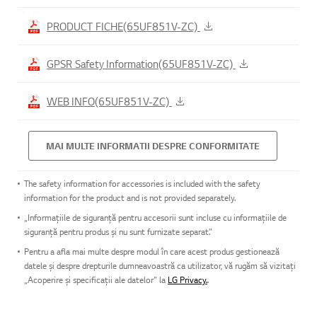
PRODUCT FICHE(65UF851V-ZC)
GPSR Safety Information(65UF851V-ZC)
WEB INFO(65UF851V-ZC)
MAI MULTE INFORMATII DESPRE CONFORMITATE
The safety information for accessories is included with the safety
information for the product and is not provided separately.
„Informațiile de siguranță pentru accesorii sunt incluse cu informațiile de
siguranță pentru produs și nu sunt furnizate separat.”
Pentru a afla mai multe despre modul în care acest produs gestionează
datele și despre drepturile dumneavoastră ca utilizator, vă rugăm să vizitați
„Acoperire și specificații ale datelor” la
LG Privacy.
.