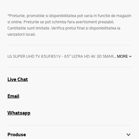
*Preturile, promotiile si disponibilitatea pot varia in functie de magazin
si online. Preturile se pot schimba fara avertisment prealabil.
Cantitatile sunt limitate. Verifica pretul final si disponibilitatea la
vanzatorii locali.
LG SUPER UHD TV 65UF851V - 65" ULTRA HD 4K 3D SMART TV - LG Electronics Romania
MORE
Live Chat
Email
Whatsapp
Produse