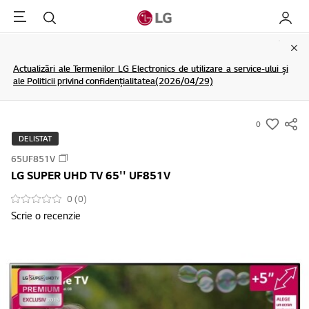
Menu
Cautare
My LG
Clo
Actualizări ale Termenilor LG Electronics de utilizare a service-ului și
ale Politicii privind confidențialitatea(2026/04/29)
0
s
DELISTAT
u
65UF851V
m
LG SUPER UHD TV 65'' UF851V
m
a
0 (0)
Scrie o recenzie
r
y
-
w
i
s