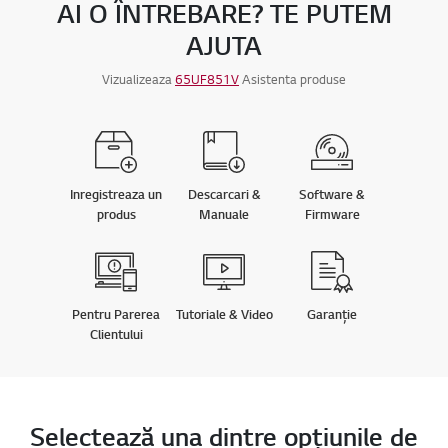
AI O ÎNTREBARE? TE PUTEM
AJUTA
Vizualizeaza
65UF851V
Asistenta produse
Inregistreaza un
Descarcari &
Software &
produs
Manuale
Firmware
Pentru Parerea
Tutoriale & Video
Garanție
Clientului
Selectează una dintre opţiunile de