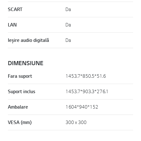
SCART
Da
LAN
Da
Ieşire audio digitală
Da
DIMENSIUNE
Fara suport
1453.7*850.5*51.6
Suport inclus
1453.7*903.3*276.1
Ambalare
1604*940*152
VESA (mm)
300 x 300