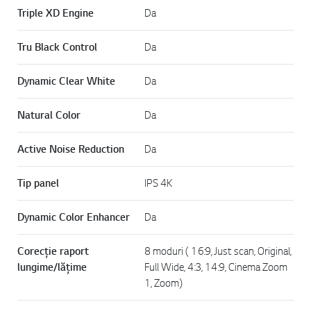
Triple XD Engine
Da
Tru Black Control
Da
Dynamic Clear White
Da
Natural Color
Da
Active Noise Reduction
Da
Tip panel
IPS 4K
Dynamic Color Enhancer
Da
Corecţie raport
8 moduri ( 16:9, Just scan, Original,
lungime/lăţime
Full Wide, 4:3, 14:9, Cinema Zoom
1, Zoom)