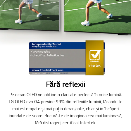
Online Chat
Fără reflexii
Pe ecran OLED vei obține o claritate perfectă în orice lumină.
LG OLED evo G4 previne 99% din reflexiile luminii, făcându-le
Mergi
mai estompate și mai puțin deranjante, chiar și în încăperi
inundate de soare. Bucură-te de imaginea cea mai luminoasă,
fără distrageri, certificat Intertek.