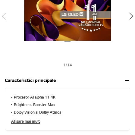
h
1
/
14
Caracteristici principale
Procesor AI alpha 11 4K
Brightness Booster Max
Dolby Vision si Dolby Atmos
Afișare mai mult