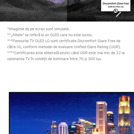
*Imaginile de pe ecran sunt simulate.
**„Altele” se referă la un OLED care nu este lucios.
***Panourile TV OLED LG sunt certificate Discomfort Glare Free de
către UL, conform metodei de evaluare Unified Glare Rating (UGR).
****Certificarea este eliberată atunci când UGR este mai mic de 22 la
vizionarea TV în condiții de iluminare între 70 și 300 lux.