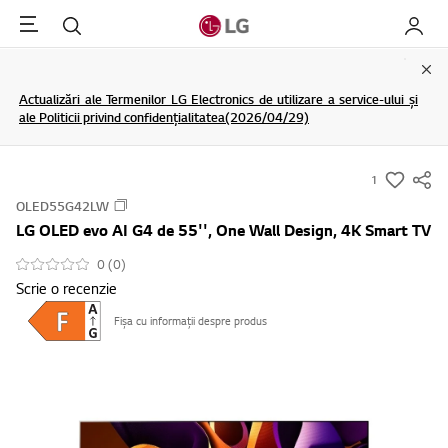
Menu
Cautare
My LG
Clo
Actualizări ale Termenilor LG Electronics de utilizare a service-ului și
ale Politicii privind confidențialitatea(2026/04/29)
1
s
OLED55G42LW
u
LG OLED evo AI G4 de 55'', One Wall Design, 4K Smart TV
m
m
0 (0)
Scrie o recenzie
a
r
Fișa cu informații despre produs
y
-
w
i
s