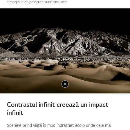
*Imaginile de pe ecran sunt simulate.
Contrastul infinit creează un impact
infinit
Scenele prind viață în mod îndrăzneț acolo unde cele mai