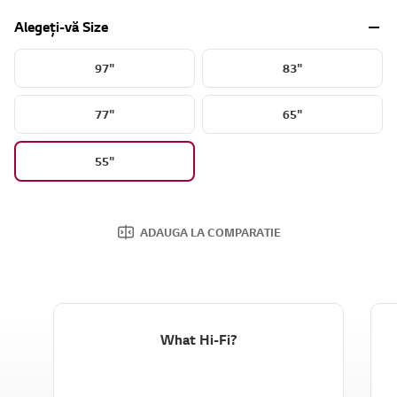
Alegeți-vă Size
97"
83"
77"
65"
55"
ADAUGA LA COMPARATIE
What Hi-Fi?