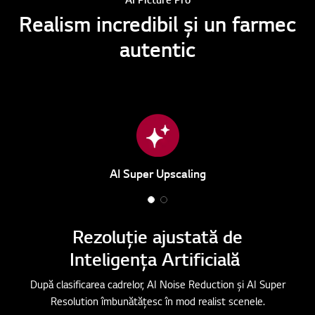
Realism incredibil și un farmec
autentic
AI Super Upscaling
1
2
o
o
Rezoluție ajustată de
f
f
Inteligența Artificială
2
2
După clasificarea cadrelor, AI Noise Reduction și AI Super
Resolution îmbunătățesc în mod realist scenele.