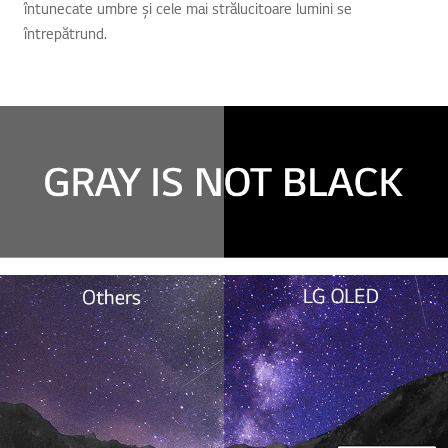
întunecate umbre și cele mai strălucitoare lumini se
întrepătrund.