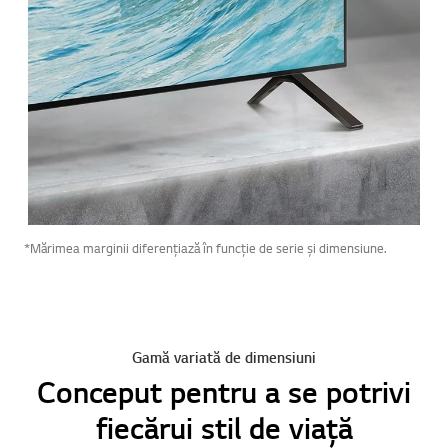
Online Chat
*Mărimea marginii diferențiază în funcție de serie și dimensiune.
Mergi
Gamă variată de dimensiuni
Conceput pentru a se potrivi
fiecărui stil de viață