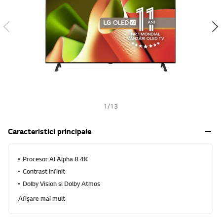
h
1
/
13
Caracteristici principale
Procesor AI Alpha 8 4K
Contrast Infinit
Dolby Vision si Dolby Atmos
Afișare mai mult