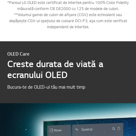
*Panoul LG OLED este certificat de Intertek pentru 100% Color Fidelity
măsurată conform CIE DE2000 cu 125 de modele de culori.
**Volumul gamei de culori de afișare (CGV) este echivalent sau
depășește CGV-ul spațiului de culoare DCI-P3, așa cum este verificat
independent de Intertek.
OLED Care
Creste durata de viată a
ecranului OLED
Bucura-te de OLED-ul tău mai mult timp