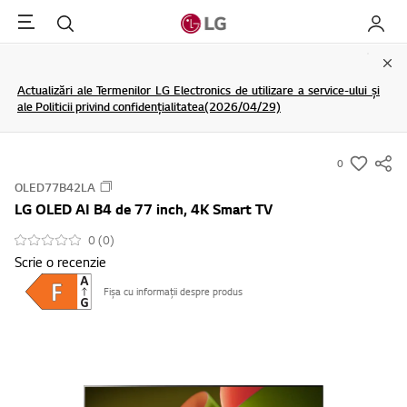
Menu
Cautare
My LG
Clo
Actualizări ale Termenilor LG Electronics de utilizare a service-ului și
ale Politicii privind confidențialitatea(2026/04/29)
0
s
OLED77B42LA
u
LG OLED AI B4 de 77 inch, 4K Smart TV
m
m
0 (0)
Scrie o recenzie
a
r
Fișa cu informații despre produs
y
-
w
i
s