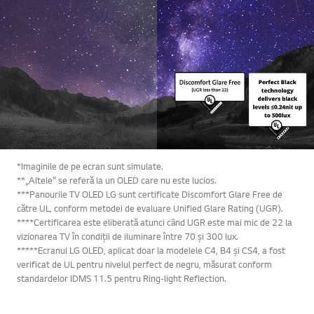
*Imaginile de pe ecran sunt simulate.
**„Altele” se referă la un OLED care nu este lucios.
***Panourile TV OLED LG sunt certificate Discomfort Glare Free de
către UL, conform metodei de evaluare Unified Glare Rating (UGR).
****Certificarea este eliberată atunci când UGR este mai mic de 22 la
vizionarea TV în condiții de iluminare între 70 și 300 lux.
*****Ecranul LG OLED, aplicat doar la modelele C4, B4 și CS4, a fost
verificat de UL pentru nivelul perfect de negru, măsurat conform
standardelor IDMS 11.5 pentru Ring-light Reflection.