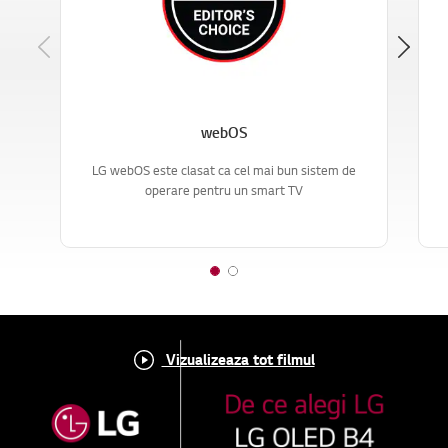
Previous
webOS
LG webOS este clasat ca cel mai bun sistem de
operare pentru un smart TV
1
2
o
o
f
f
2
2
Vizualizeaza tot filmul