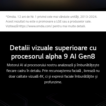
*Omdia. 12 ani de Nr. 1 privind cele mai vândute unități, 2013-2024.
Acest rezultat nu este o promovare a LGE sau a produselor sale.
Vizitează https://www.omdia.com/ pentru mai multe detalii.
Detalii vizuale superioare cu
procesorul alpha 9 AI Gen8
Motorul AI al procesorului nostru analizează și îmbunătățește
fiecare cadru în detaliu. Prin recunoașterea facială , livrează nu
doar calitate vizuală 4K, ci și expresii faciale îmbunătățite și
profunzime.