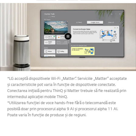
Online Chat
*LG acceptă dispozitivele Wi-Fi „Matter”. Serviciile „Matter” acceptate
și caracteristicile pot varia în funcție de dispozitivele conectate.
Conectarea inițială pentru ThinQ și Matter trebuie să fie realizată prin
intermediul aplicației mobile ThinQ.
*Utilizarea funcției de voce hands-free fără o telecomandă este
Mergi
posibilă doar prin procesorul alpha 9 AI și procesorul alpha 11 AI.
Poate varia în funcție de produse și de regiuni.