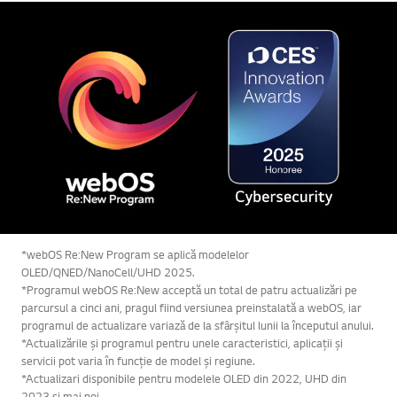
*webOS Re:New Program se aplică modelelor
OLED/QNED/NanoCell/UHD 2025.
*Programul webOS Re:New acceptă un total de patru actualizări pe
parcursul a cinci ani, pragul fiind versiunea preinstalată a webOS, iar
programul de actualizare variază de la sfârșitul lunii la începutul anului.
*Actualizările și programul pentru unele caracteristici, aplicații și
servicii pot varia în funcție de model și regiune.
*Actualizari disponibile pentru modelele OLED din 2022, UHD din
2023 și mai noi.