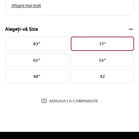
Afișare mai mult
Alegeți-vă Size
83"
77"
65"
55"
48"
42
ADAUGA LA COMPARATIE