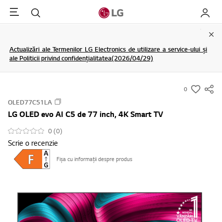
Menu
Cautare
My LG
Clo
Actualizări ale Termenilor LG Electronics de utilizare a service-ului și
ale Politicii privind confidențialitatea(2026/04/29)
0
s
OLED77C51LA
u
LG OLED evo AI C5 de 77 inch, 4K Smart TV
m
m
0 (0)
Scrie o recenzie
a
r
Fișa cu informații despre produs
y
-
w
i
s