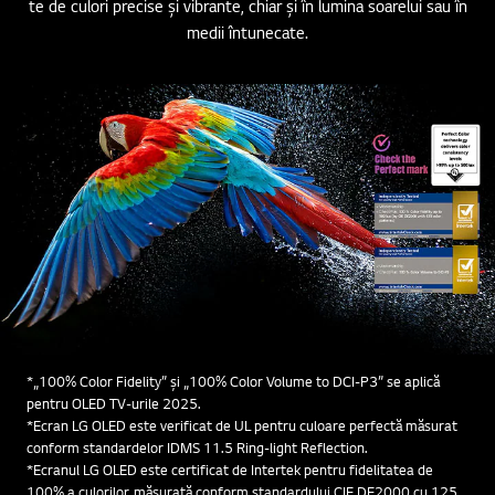
te de culori precise și vibrante, chiar și în lumina soarelui sau în
medii întunecate.
*„100% Color Fidelity” și „100% Color Volume to DCI-P3” se aplică
pentru OLED TV-urile 2025.
*Ecran LG OLED este verificat de UL pentru culoare perfectă măsurat
conform standardelor IDMS 11.5 Ring-light Reflection.
*Ecranul LG OLED este certificat de Intertek pentru fidelitatea de
100% a culorilor, măsurată conform standardului CIE DE2000 cu 125