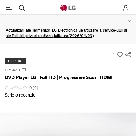
Menu
Cautare
My LG
Clo
Actualizări ale Termenilor LG Electronics de utilizare a service-ului și
ale Politicii privind confidențialitatea(2026/04/29)
1
s
DELISTAT
u
DP542H
m
DVD Player LG | Full HD | Progressive Scan | HDMI
m
a
0 (0)
Scrie o recenzie
r
y
-
w
i
s