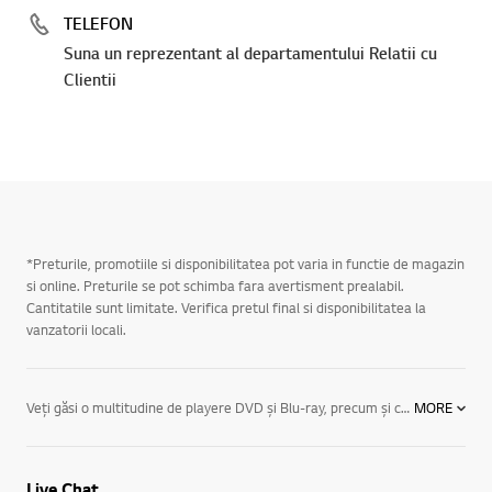
TELEFON
Suna un reprezentant al departamentului Relatii cu
Clientii
*Preturile, promotiile si disponibilitatea pot varia in functie de magazin
si online. Preturile se pot schimba fara avertisment prealabil.
Cantitatile sunt limitate. Verifica pretul final si disponibilitatea la
vanzatorii locali.
Veţi găsi o multitudine de playere DVD şi Blu-ray, precum şi caracteristici conform nevoilor dv. de divertisment: Player Blu-ray 3D, cu Smart TV şi conectivitate wireless: Oferă acces Smart TV LG şi conectivitate Wi-Fi, optim în materie de redare a discurilor Blu-ray 3D HD, precum şi a discurilor DVD şi Blu-ray 2D standard. Playere Blu-ray 3D: Beneficiaţi de calitatea fără egal a imaginilor full HD la 1080P şi de sunetul tehnologiei Blu-ray. Conversie ascendentă: Playere Blu-ray şi DVD cu conversia ascendentă a discurilor DVD / Blu-Ray standard până apropiata de calitatea HD. DVD player şi Blu-ray Player portabil: Ecran LCD WVGA de 9 inchi pentru vizualizarea imaginilor cu format lat, baterie încorporată cu durată de viaţă îndelungată, tehnologie de compresie video. Playere Blu-ray standard: Bucurati-va de caracteristici cum ar fi DLNA, care permite oricărui echipament DLNA conectat la routerul dv. cu bandă largă să redea în flux fişiere video, muzică şi fotografii, prin playerul Blu-ray, la televizor. Playere DVD portabile: Alegeţi oricare din playerele DVD compacte, uşoare şi portabile, cu ecrane de 7 şi 8 inchi, cu redare de înaltă calitate si efecte sonore 3D. Playere DVD standard: Bucuraţi-vă de opţiuni cum ar fi tehnologia de scanare progresivă de la LG, care proiectează instantaneu pe ecran toate culorile, producând imagini fără fluctuatii, cu densitate ridicată. De asemenea, veţi găsi playere DVD cu opţiuni de redare în formate multiple, cu consum redus de energie. Aduceţi experienţa cinematografică la dv. acasă cu gama largă de playere DVD şi Blu-ray de la LG. Doriţi să trăiţi experienţa spectaculoasă full HD la 1080P? Ce-aţi zice de un player Blu-ray Smart 3D cu Wi-Fi încorporat, cu care vă puteţi bucura de tot ce e mai bun pe Web? Sau preferaţi lucrurile simple? LG vă oferă playere Blu-ray şi DVD cu o gamă largă de caracteristici, potrivite stilului dv. de viaţă.
MORE
Live Chat