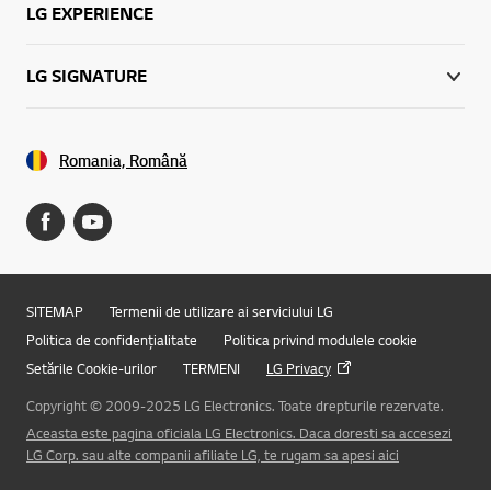
LG EXPERIENCE
LG SIGNATURE
Romania, Română
SITEMAP
Termenii de utilizare ai serviciului LG
Politica de confidențialitate
Politica privind modulele cookie
Setările Cookie-urilor
TERMENI
LG Privacy
Copyright © 2009-2025 LG Electronics. Toate drepturile rezervate.
Aceasta este pagina oficiala LG Electronics. Daca doresti sa accesezi
LG Corp. sau alte companii afiliate LG, te rugam sa apesi aici