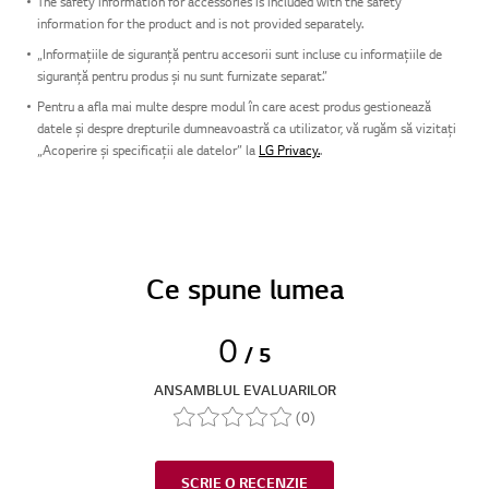
The safety information for accessories is included with the safety
information for the product and is not provided separately.
„Informațiile de siguranță pentru accesorii sunt incluse cu informațiile de
siguranță pentru produs și nu sunt furnizate separat.”
Pentru a afla mai multe despre modul în care acest produs gestionează
datele și despre drepturile dumneavoastră ca utilizator, vă rugăm să vizitați
„Acoperire și specificații ale datelor” la
LG Privacy.
.
Ce spune lumea
0
/ 5
ANSAMBLUL EVALUARILOR
(0)
SCRIE O RECENZIE