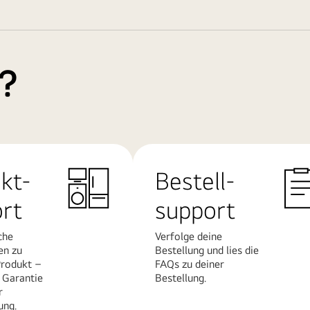
e?
kt-
Bestell-
rt
support
che
Verfolge deine
en zu
Bestellung und lies die
rodukt –
FAQs zu deiner
 Garantie
Bestellung.
r
ung.