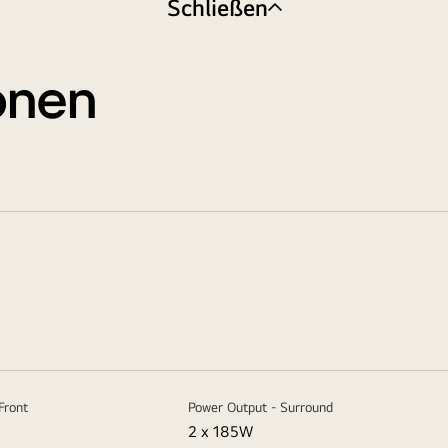
Schließen
ionen
Front
Power Output - Surround
2 x 185W