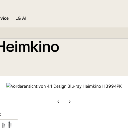
rvice
LG AI
 Heimkino
Vorherige
Nächste
Folie
Folie
Vorherige
Folie