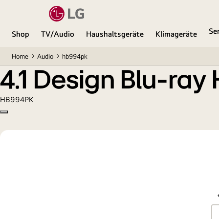
4.1 Design Blu-ray Heimkino
Se
Shop
TV/Audio
Haushaltsgeräte
Klimageräte
Home
Audio
hb994pk
4.1 Design Blu-ray
HB994PK
Copy model name