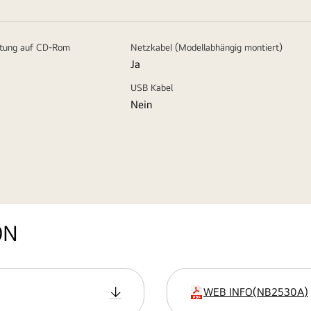
itung auf CD-Rom
Netzkabel (Modellabhängig montiert)
Ja
USB Kabel
Nein
ON
WEB INFO
(
NB2530A
)
Erweiterung