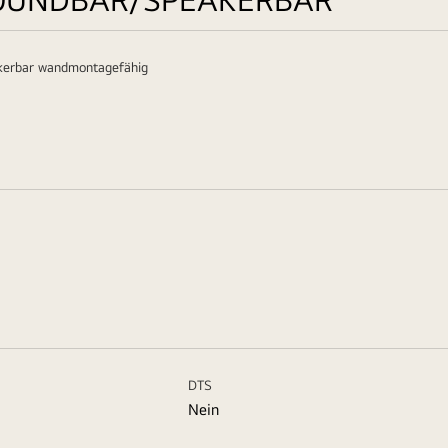
kerbar wandmontagefähig
DTS
Nein