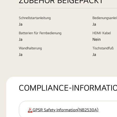
ZUBEHÖR BEIGEPACKT
Schnellstartanleitung
Bedienungsanle
Ja
Ja
Batterien für Fernbedienung
HDMI Kabel
Ja
Nein
Wandhalterung
Tischstandfuß
Ja
Ja
COMPLIANCE-INFORMATI
GPSR Safety Information
(
NB2530A
)
Erweiterung