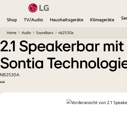
2.1 Speakerbar mit eingebautem Subwoofer, Blueto
Se
Shop
TV/Audio
Haushaltsgeräte
Klimageräte
Home
Audio
Soundbars
nb2530a
2.1 Speakerbar mi
Sontia Technologi
NB2530A
Copy model name