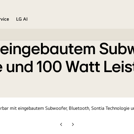
oth, Sontia Technologie und 100 Watt Leistung
rvice
LG AI
t eingebautem Subw
e und 100 Watt Lei
Vorherige
Nächste
Folie
Folie