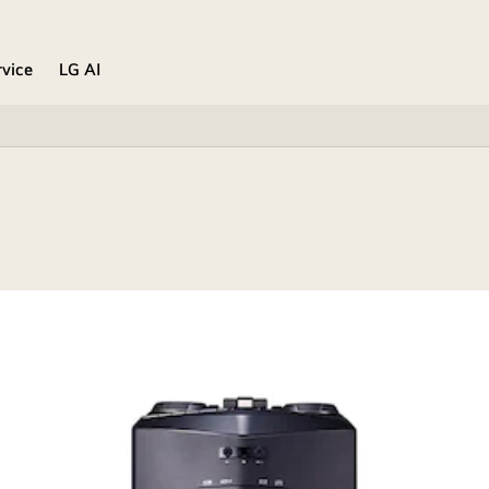
rvice
LG AI