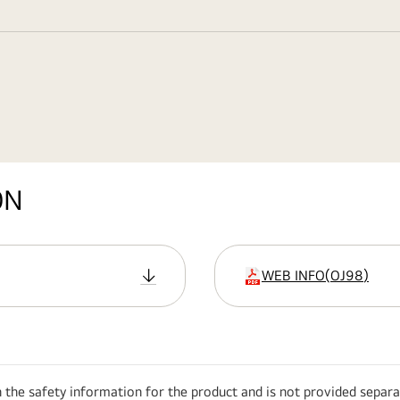
ON
WEB INFO
(
OJ98
)
Erweiterung
h the safety information for the product and is not provided separa