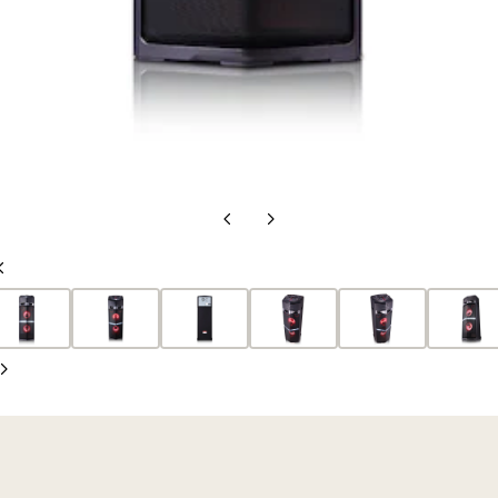
Vorherige
Nächste
Folie
Folie
Vorherige
Folie
Nächste
Folie