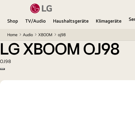
LG XBOOM OJ98
Se
Shop
TV/Audio
Haushaltsgeräte
Klimageräte
Home
Audio
XBOOM
oj98
LG XBOOM OJ98
OJ98
Copy model name