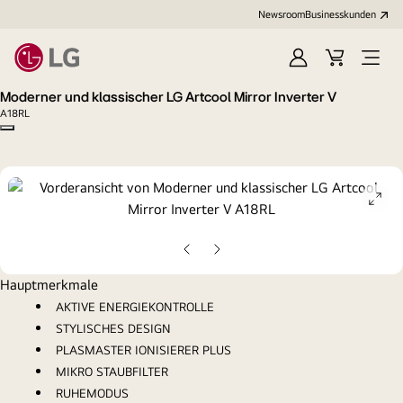
Newsroom
Businesskunden
Anmelden
Warenkorb
Menü
öffne
Moderner und klassischer LG Artcool Mirror Inverter V
A18RL
Copy model name
ope
gall
pop
Vorherige
Nächste
Folie
Folie
Hauptmerkmale
AKTIVE ENERGIEKONTROLLE
STYLISCHES DESIGN
PLASMASTER IONISIERER PLUS
MIKRO STAUBFILTER
RUHEMODUS