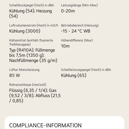
Schalldruckpegel (Hoch) in dBA
Leitungslänge (Min-Max)
Kühlung (54); Heizung
0-20m
(54)
Luftvolumenstrom (Hoch) in m3/h
Betriebsbereich (Heizung)
Kühlung (3000)
-15 - 24 °C WB
Kältemittel (enthält fluorierte
Höhendifferenz (Max)
Treibhausgase)
10m
Typ (R410A); Füllmenge
bis 7,5m (1350 g);
Nachfüllmenge (35 g/m)
Lüfter Motorleistung
Schallleistungspegel (Hoch) in dBA
85 W
Kühlung (65)
Rohranschlüsse (mm/zoll)
Flüssig (6,35 / 1/4); Gas
(9,52 / 3/8); Abfluss (21,5
/ 0,85)
COMPLIANCE-INFORMATION