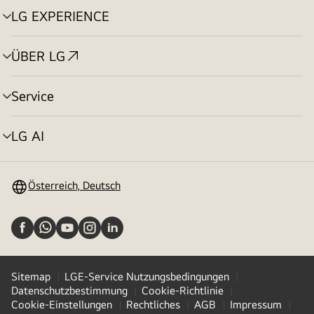
LG EXPERIENCE
Menü
umschalten
ÜBER LG
Menü
umschalten
Service
Menü
umschalten
LG AI
Menü
umschalten
Österreich, Deutsch
Sitemap
LGE-Service Nutzungsbedingungen
Datenschutzbestimmung
Cookie-Richtlinie
Cookie-Einstellungen
Rechtliches
AGB
Impressum