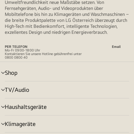
Umweltfreundlichkeit neue Maßstäbe setzen. Von
Fernsehgeräten, Audio- und Videoprodukten über
Mobiltelefone bis hin zu Klimageräten und Waschmaschinen –
die breite Produktpalette von LG Österreich überzeugt durch
High-Tech mit Bedienkomfort, intelligente Technologien,
exzellentes Design und niedrigen Energieverbrauch.
PER TELEFON
Email
Mo-Fr 09:00-18:00 Uhr
Kontaktieren Sie unsere Hotline gebührenfrei unter
0800 0800 40
Shop
Menü
umschalten
TV/Audio
Menü
umschalten
Haushaltsgeräte
Menü
umschalten
Klimageräte
Menü
umschalten