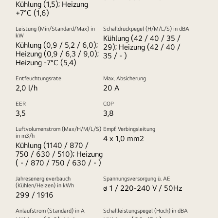
Kühlung (1,5); Heizung
+7°C (1,6)
Leistung (Min/Standard/Max) in
Schalldruckpegel (H/M/L/S) in dBA
kW
Kühlung (42 / 40 / 35 /
Kühlung (0,9 / 5,2 / 6,0);
29); Heizung (42 / 40 /
Heizung (0,9 / 6,3 / 9,0);
35 / - )
Heizung -7°C (5,4)
Entfeuchtungsrate
Max. Absicherung
2,0 l/h
20 A
EER
COP
3,5
3,8
Luftvolumenstrom (Max/H/M/L/S)
Empf. Verbingsleitung
in m3/h
4 x 1,0 mm2
Kühlung (1140 / 870 /
750 / 630 / 510); Heizung
( - / 870 / 750 / 630 / - )
Jahresenergieverbauch
Spannungsversorgung ü. AE
(Kühlen/Heizen) in kWh
ø 1 / 220-240 V / 50Hz
299 / 1916
Anlaufstrom (Standard) in A
Schallleistungspegel (Hoch) in dBA