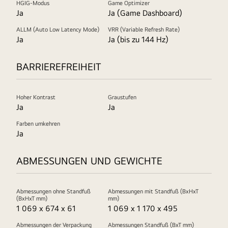
HGIG-Modus
Game Optimizer
Ja
Ja (Game Dashboard)
ALLM (Auto Low Latency Mode)
VRR (Variable Refresh Rate)
Ja
Ja (bis zu 144 Hz)
BARRIEREFREIHEIT
Hoher Kontrast
Graustufen
Ja
Ja
Farben umkehren
Ja
ABMESSUNGEN UND GEWICHTE
Abmessungen ohne Standfuß
Abmessungen mit Standfuß (BxHxT
(BxHxT mm)
mm)
1 069 x 674 x 61
1 069 x 1 170 x 495
Abmessungen der Verpackung
Abmessungen Standfuß (BxT mm)