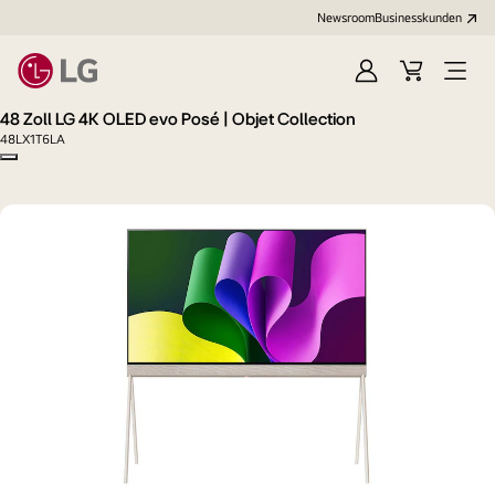
Newsroom
Businesskunden
Anmelden
Warenkorb
Menü
öffne
48 Zoll LG 4K OLED evo Posé | Objet Collection
48LX1T6LA
Copy model name