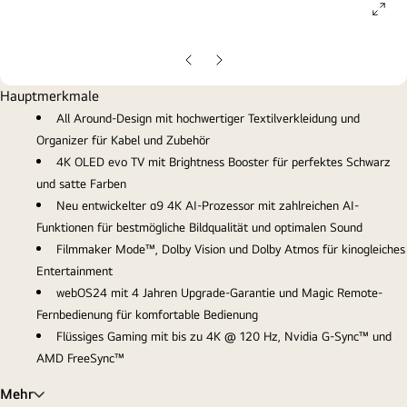
ope
gall
pop
Vorherige
Nächste
Folie
Folie
Hauptmerkmale
All Around-Design mit hochwertiger Textilverkleidung und
Organizer für Kabel und Zubehör
4K OLED evo TV mit Brightness Booster für perfektes Schwarz
und satte Farben
Neu entwickelter α9 4K AI-Prozessor mit zahlreichen AI-
Funktionen für bestmögliche Bildqualität und optimalen Sound
Filmmaker Mode™, Dolby Vision und Dolby Atmos für kinogleiches
Entertainment
webOS24 mit 4 Jahren Upgrade-Garantie und Magic Remote-
Fernbedienung für komfortable Bedienung
Flüssiges Gaming mit bis zu 4K @ 120 Hz, Nvidia G-Sync™ und
AMD FreeSync™
Mehr