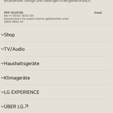
exzellentes Design und niedrigen Energieverbrauch.
PER TELEFON
Email
Mo-Fr 09:00-18:00 Uhr
Kontaktieren Sie unsere Hotline gebührenfrei unter
0800 0800 40
Shop
Menü
umschalten
TV/Audio
Menü
umschalten
Haushaltsgeräte
Menü
umschalten
Klimageräte
Menü
umschalten
LG EXPERIENCE
Menü
umschalten
ÜBER LG
Menü