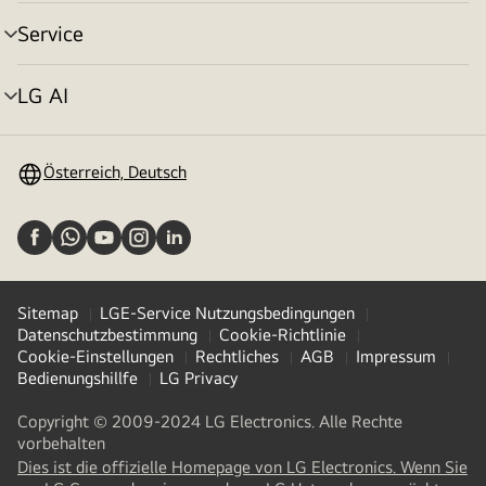
umschalten
Service
Menü
umschalten
LG AI
Menü
umschalten
Österreich, Deutsch
Sitemap
LGE-Service Nutzungsbedingungen
Datenschutzbestimmung
Cookie-Richtlinie
Cookie-Einstellungen
Rechtliches
AGB
Impressum
Bedienungshillfe
LG Privacy
Copyright © 2009-2024 LG Electronics. Alle Rechte
vorbehalten
Dies ist die offizielle Homepage von LG Electronics. Wenn Sie