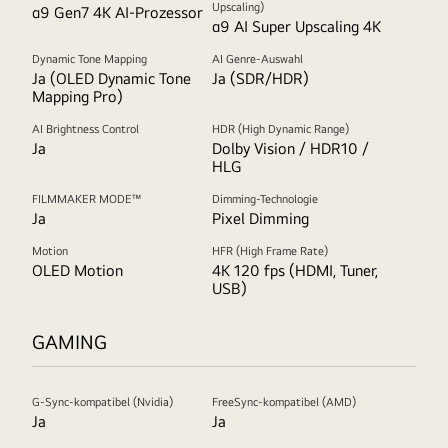
Upscaling)
α9 Gen7 4K AI-Prozessor
α9 AI Super Upscaling 4K
Dynamic Tone Mapping
AI Genre-Auswahl
Ja (OLED Dynamic Tone
Ja (SDR/HDR)
Mapping Pro)
AI Brightness Control
HDR (High Dynamic Range)
Ja
Dolby Vision / HDR10 /
HLG
FILMMAKER MODE™
Dimming-Technologie
Ja
Pixel Dimming
Motion
HFR (High Frame Rate)
OLED Motion
4K 120 fps (HDMI, Tuner,
USB)
GAMING
G-Sync-kompatibel (Nvidia)
FreeSync-kompatibel (AMD)
Ja
Ja