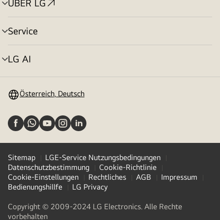
ÜBER LG
Menü
umschalten
Service
Menü
umschalten
LG AI
Menü
umschalten
Österreich, Deutsch
Sitemap
LGE-Service Nutzungsbedingungen
Datenschutzbestimmung
Cookie-Richtlinie
Cookie-Einstellungen
Rechtliches
AGB
Impressum
Bedienungshillfe
LG Privacy
Copyright © 2009-2024 LG Electronics. Alle Rechte
vorbehalten