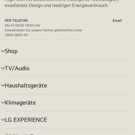
exzellentes Design und niedrigen Energieverbrauch.
PER TELEFON
Email
Mo-Fr 09:00-18:00 Uhr
Kontaktieren Sie unsere Hotline gebührenfrei unter
0800 0800 40
Shop
Menü
umschalten
TV/Audio
Menü
umschalten
Haushaltsgeräte
Menü
umschalten
Klimageräte
Menü
umschalten
LG EXPERIENCE
Menü
umschalten