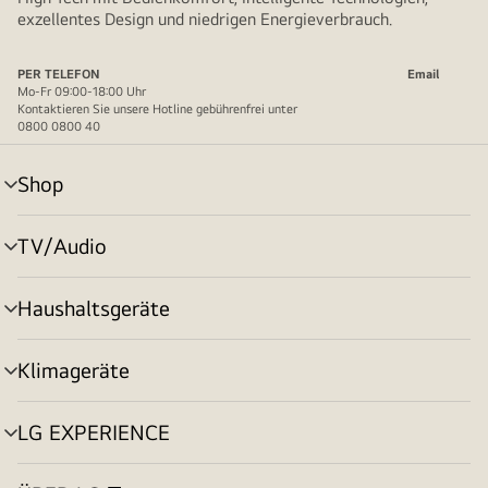
exzellentes Design und niedrigen Energieverbrauch.
PER TELEFON
Email
Mo-Fr 09:00-18:00 Uhr
Kontaktieren Sie unsere Hotline gebührenfrei unter
0800 0800 40
Shop
Menü
umschalten
TV/Audio
Menü
umschalten
Haushaltsgeräte
Menü
umschalten
Klimageräte
Menü
umschalten
LG EXPERIENCE
Menü
umschalten