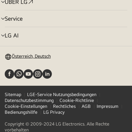
ÜBER LG
Menü
umschalten
Service
Menü
umschalten
LG AI
Menü
umschalten
Österreich, Deutsch
Sitemap
LGE-Service Nutzungsbedingungen
Datenschutzbestimmung
Cookie-Richtlinie
Cookie-Einstellungen
Rechtliches
AGB
Impressum
Bedienungshillfe
LG Privacy
Copyright © 2009-2024 LG Electronics. Alle Rechte
vorbehalten