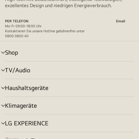
exzellentes Design und niedrigen Energieverbrauch.
PER TELEFON
Email
Mo-Fr 09:00-18:00 Uhr
Kontaktieren Sie unsere Hotline gebührenfrei unter
0800 0800 40
Shop
Menü
umschalten
TV/Audio
Menü
umschalten
Haushaltsgeräte
Menü
umschalten
Klimageräte
Menü
umschalten
LG EXPERIENCE
Menü
umschalten