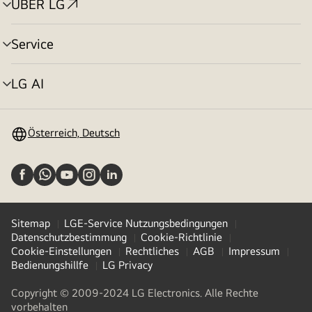
ÜBER LG
Menü
umschalten
Service
Menü
umschalten
LG AI
Menü
umschalten
Österreich, Deutsch
Sitemap
LGE-Service Nutzungsbedingungen
Datenschutzbestimmung
Cookie-Richtlinie
Cookie-Einstellungen
Rechtliches
AGB
Impressum
Bedienungshillfe
LG Privacy
Copyright © 2009-2024 LG Electronics. Alle Rechte
vorbehalten