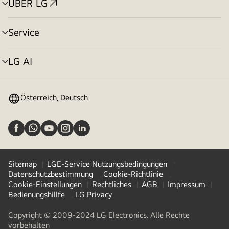
ÜBER LG
Menü
umschalten
Service
Menü
umschalten
LG AI
Menü
umschalten
Österreich, Deutsch
Sitemap
LGE-Service Nutzungsbedingungen
Datenschutzbestimmung
Cookie-Richtlinie
Cookie-Einstellungen
Rechtliches
AGB
Impressum
Bedienungshillfe
LG Privacy
Copyright © 2009-2024 LG Electronics. Alle Rechte
vorbehalten