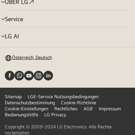
ÜBER LG
Menü
umschalten
Service
Menü
umschalten
LG AI
Menü
umschalten
Österreich, Deutsch
Sitemap
LGE-Service Nutzungsbedingungen
Datenschutzbestimmung
Cookie-Richtlinie
Cookie-Einstellungen
Rechtliches
AGB
Impressum
Bedienungshillfe
LG Privacy
Copyright © 2009-2024 LG Electronics. Alle Rechte
vorbehalten