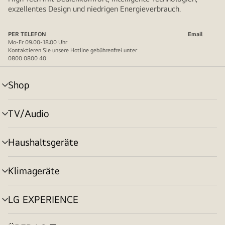
exzellentes Design und niedrigen Energieverbrauch.
PER TELEFON
Email
Mo-Fr 09:00-18:00 Uhr
Kontaktieren Sie unsere Hotline gebührenfrei unter
0800 0800 40
Shop
Menü
umschalten
TV/Audio
Menü
umschalten
Haushaltsgeräte
Menü
umschalten
Klimageräte
Menü
umschalten
LG EXPERIENCE
Menü
umschalten