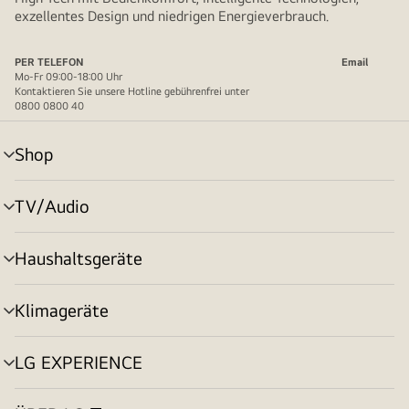
exzellentes Design und niedrigen Energieverbrauch.
PER TELEFON
Email
Mo-Fr 09:00-18:00 Uhr
Kontaktieren Sie unsere Hotline gebührenfrei unter
0800 0800 40
Shop
Menü
umschalten
TV/Audio
Menü
umschalten
Haushaltsgeräte
Menü
umschalten
Klimageräte
Menü
umschalten
LG EXPERIENCE
Menü
umschalten