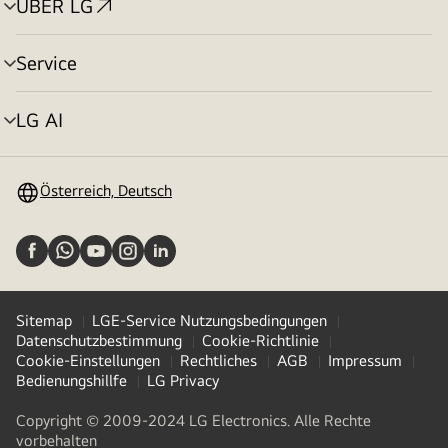
ÜBER LG
Menü
umschalten
Service
Menü
umschalten
LG AI
Menü
umschalten
Österreich, Deutsch
Sitemap
LGE-Service Nutzungsbedingungen
Datenschutzbestimmung
Cookie-Richtlinie
Cookie-Einstellungen
Rechtliches
AGB
Impressum
Bedienungshillfe
LG Privacy
Copyright © 2009-2024 LG Electronics. Alle Rechte
vorbehalten