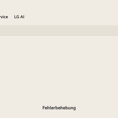
rvice
LG AI
Fehlerbehebung