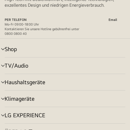
exzellentes Design und niedrigen Energieverbrauch.
PER TELEFON
Email
Mo-Fr 09:00-18:00 Uhr
Kontaktieren Sie unsere Hotline gebührenfrei unter
0800 0800 40
Shop
Menü
umschalten
TV/Audio
Menü
umschalten
Haushaltsgeräte
Menü
umschalten
Klimageräte
Menü
umschalten
LG EXPERIENCE
Menü
umschalten