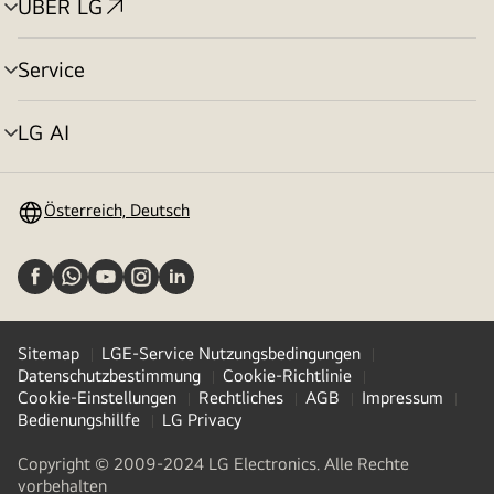
ÜBER LG
Menü
umschalten
Service
Menü
umschalten
LG AI
Menü
umschalten
Österreich, Deutsch
Sitemap
LGE-Service Nutzungsbedingungen
Datenschutzbestimmung
Cookie-Richtlinie
Cookie-Einstellungen
Rechtliches
AGB
Impressum
Bedienungshillfe
LG Privacy
Copyright © 2009-2024 LG Electronics. Alle Rechte
vorbehalten