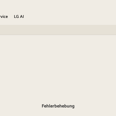
rvice
LG AI
Fehlerbehebung