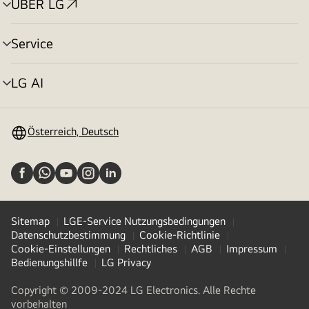
ÜBER LG
Menü
umschalten
Service
Menü
umschalten
LG AI
Menü
umschalten
Österreich, Deutsch
Sitemap
LGE-Service Nutzungsbedingungen
Datenschutzbestimmung
Cookie-Richtlinie
Cookie-Einstellungen
Rechtliches
AGB
Impressum
Bedienungshillfe
LG Privacy
Copyright © 2009-2024 LG Electronics. Alle Rechte
vorbehalten