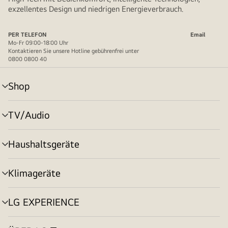
exzellentes Design und niedrigen Energieverbrauch.
PER TELEFON
Email
Mo-Fr 09:00-18:00 Uhr
Kontaktieren Sie unsere Hotline gebührenfrei unter
0800 0800 40
Shop
Menü
umschalten
TV/Audio
Menü
umschalten
Haushaltsgeräte
Menü
umschalten
Klimageräte
Menü
umschalten
LG EXPERIENCE
Menü
umschalten