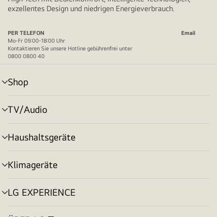
exzellentes Design und niedrigen Energieverbrauch.
PER TELEFON
Email
Mo-Fr 09:00-18:00 Uhr
Kontaktieren Sie unsere Hotline gebührenfrei unter
0800 0800 40
Shop
Menü
umschalten
TV/Audio
Menü
umschalten
Haushaltsgeräte
Menü
umschalten
Klimageräte
Menü
umschalten
LG EXPERIENCE
Menü
umschalten