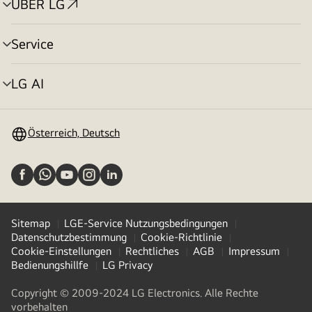
ÜBER LG
Menü
umschalten
Service
Menü
umschalten
LG AI
Menü
umschalten
Österreich, Deutsch
Sitemap
LGE-Service Nutzungsbedingungen
Datenschutzbestimmung
Cookie-Richtlinie
Cookie-Einstellungen
Rechtliches
AGB
Impressum
Bedienungshillfe
LG Privacy
Copyright © 2009-2024 LG Electronics. Alle Rechte
vorbehalten