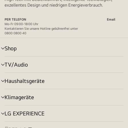
exzellentes Design und niedrigen Energieverbrauch.
PER TELEFON
Email
Mo-Fr 09:00-18:00 Uhr
Kontaktieren Sie unsere Hotline gebührenfrei unter
0800 0800 40
Shop
Menü
umschalten
TV/Audio
Menü
umschalten
Haushaltsgeräte
Menü
umschalten
Klimageräte
Menü
umschalten
LG EXPERIENCE
Menü
umschalten