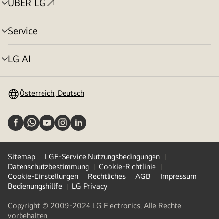
ÜBER LG
Menü
umschalten
Service
Menü
umschalten
LG AI
Menü
umschalten
Österreich, Deutsch
Sitemap
LGE-Service Nutzungsbedingungen
Datenschutzbestimmung
Cookie-Richtlinie
Cookie-Einstellungen
Rechtliches
AGB
Impressum
Bedienungshillfe
LG Privacy
Copyright © 2009-2024 LG Electronics. Alle Rechte
vorbehalten