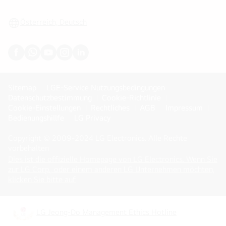
umschalten
Österreich, Deutsch
Sitemap
LGE-Service Nutzungsbedingungen
Datenschutzbestimmung
Cookie-Richtlinie
Cookie-Einstellungen
Rechtliches
AGB
Impressum
Bedienungshillfe
LG Privacy
Copyright © 2009-2024 LG Electronics. Alle Rechte
vorbehalten
Dies ist die offizielle Homepage von LG Electronics. Wenn Sie
zur LG Corp., oder einem anderen LG Unternehmen möchten,
(
opens
klicken Sie bitte auf
in
a
new
LG Jeong-Do Management Ethics Hotline
(
opens
tab
)