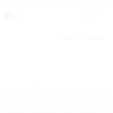
Newsroom
Businesskunden
Anmelden
Warenkorb
Menü
öffne
E-Mail
Unterstützung teilen
Zurück zu den Ergebnissen
* Preise, Sonderangebote und Verfügbarkeit können je nach
Geschäft und Online variieren. Preise können ohne
Vorankündigung geändert werden. Mengen sind begrenzt.